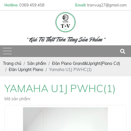
Hotline:
0369.459.458
Email:
tranvuq27@gmail.com
" Giá Trị Thật Trên Từng Sản Phẩm "
Trang chủ
Sản phẩm
Đàn Piano Grand&Upright(Piano Cơ)
Đàn Upright Piano
Yamaha U1J PWHC(1)
YAMAHA U1J PWHC(1)
Mã sản phẩm: