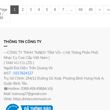
Page
1
2
3
4
5
6
7
...
44
45
>
>
1 /
45
THÔNG TIN CÔNG TY
—CÔNG TY TNHH TM&DV TÂM VŨ—| Hệ Thống Phân Phối
Nhạc Cụ Cao Cấp Việt Nam |
( TAM VU CO.,LTD )
Người Đại Diện: Trần Quang Vũ
MST :
0317624127
Trụ Sở Chính: 254/12 Đường Gò Xoài, Phường Bình Hưng Hoà A,
Quận Bình Tân.
☎Hotline: 0369.459.458(Mr.Vũ)
Mail: tranvuq27@gmail.com
Web: https://nhaccutvmusic.vn