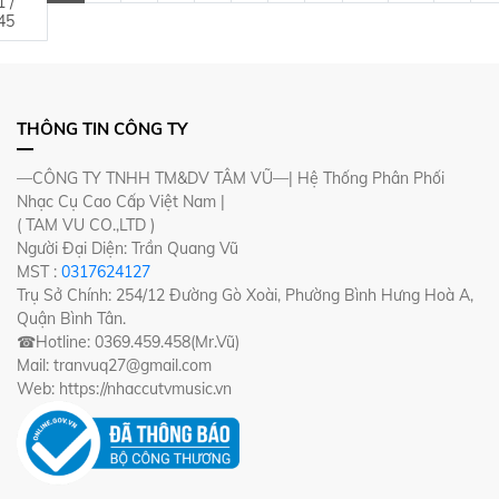
1 /
45
THÔNG TIN CÔNG TY
—CÔNG TY TNHH TM&DV TÂM VŨ—| Hệ Thống Phân Phối
Nhạc Cụ Cao Cấp Việt Nam |
( TAM VU CO.,LTD )
Người Đại Diện: Trần Quang Vũ
MST :
0317624127
Trụ Sở Chính: 254/12 Đường Gò Xoài, Phường Bình Hưng Hoà A,
Quận Bình Tân.
☎Hotline: 0369.459.458(Mr.Vũ)
Mail: tranvuq27@gmail.com
Web: https://nhaccutvmusic.vn