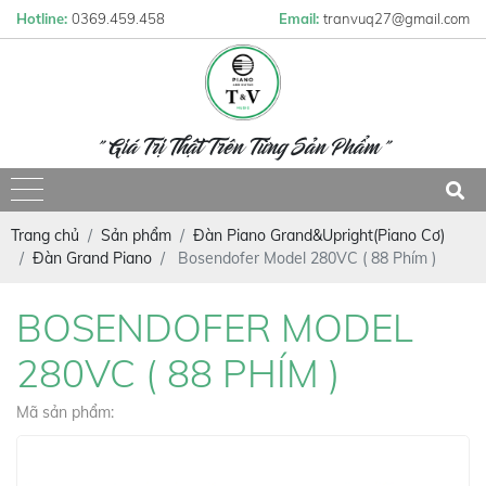
Hotline:
0369.459.458
Email:
tranvuq27@gmail.com
" Giá Trị Thật Trên Từng Sản Phẩm "
Trang chủ
Sản phẩm
Đàn Piano Grand&Upright(Piano Cơ)
Đàn Grand Piano
Bosendofer Model 280VC ( 88 Phím )
BOSENDOFER MODEL
280VC ( 88 PHÍM )
Mã sản phẩm: