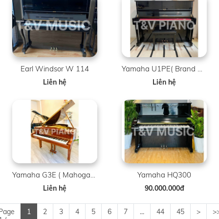
Earl Windsor W 114
Yamaha U1PE( Brand New )
Liên hệ
Liên hệ
Yamaha G3E ( Mahogany )
Yamaha HQ300
Liên hệ
90.000.000đ
Page
1
2
3
4
5
6
7
...
44
45
>
>