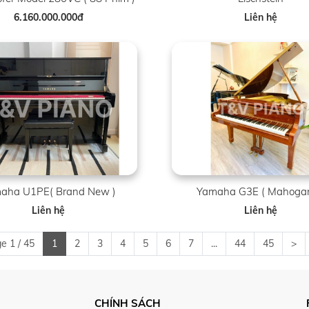
6.160.000.000đ
Liên hệ
aha U1PE( Brand New )
Yamaha G3E ( Mahogan
Liên hệ
Liên hệ
e 1 / 45
1
2
3
4
5
6
7
...
44
45
>
CHÍNH SÁCH