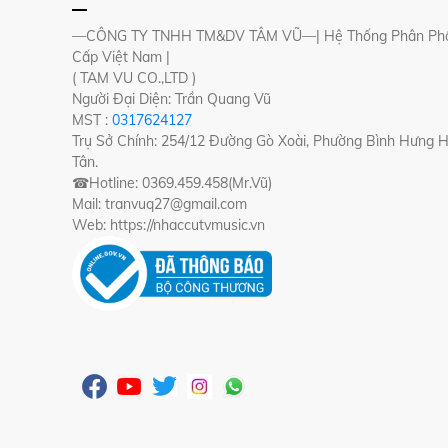
—CÔNG TY TNHH TM&DV TÂM VŨ—| Hệ Thống Phân Phố
Cấp Việt Nam |
( TAM VU CO.,LTD )
Người Đại Diện: Trần Quang Vũ
MST :
0317624127
Trụ Sở Chính: 254/12 Đường Gò Xoài, Phường Bình Hưng 
Tân.
☎Hotline: 0369.459.458(Mr.Vũ)
Mail: tranvuq27@gmail.com
Web: https://nhaccutvmusic.vn