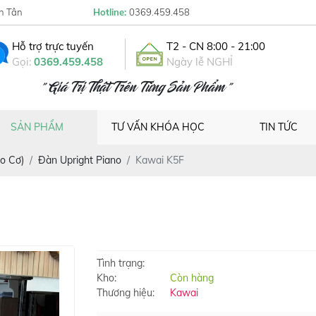
h Tân
Hotline:
0369.459.458
Hỗ trợ trực tuyến
T2 - CN 8:00 - 21:00
Gọi:
0369.459.458
Ngày lễ NGHỈ
" Giá Trị Thật Trên Từng Sản Phẩm "
SẢN PHẨM
TƯ VẤN KHÓA HỌC
TIN TỨC
o Cơ)
Đàn Upright Piano
Kawai K5F
Tình trạng:
Kho:
Còn hàng
Thương hiệu:
Kawai