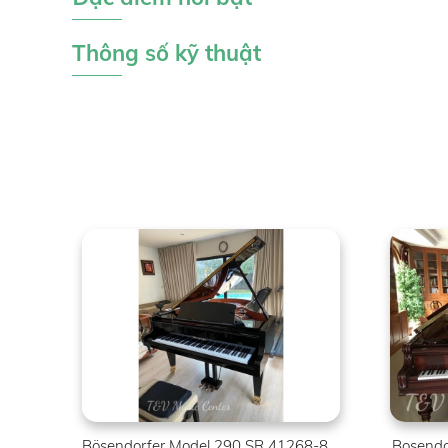
Thông số kỹ thuật
Bösendorfer Model 290 SR 41268-8007
Bosendo