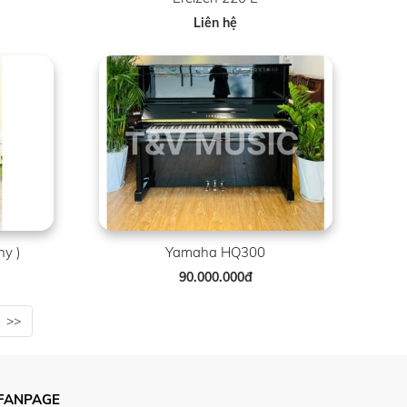
Liên hệ
y )
Yamaha HQ300
90.000.000đ
>>
FANPAGE