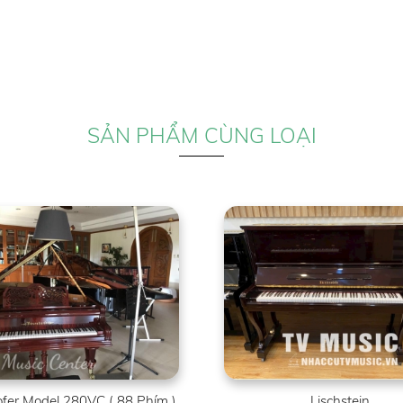
SẢN PHẨM CÙNG LOẠI
fer Model 280VC ( 88 Phím )
Lischstein