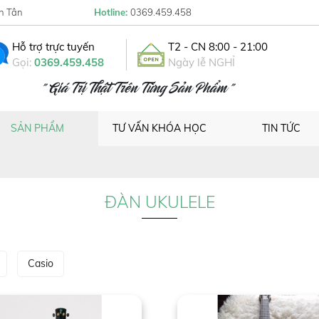
h Tân
Hotline:
0369.459.458
Hỗ trợ trực tuyến
T2 - CN 8:00 - 21:00
Gọi:
0369.459.458
Ngày lễ NGHỈ
" Giá Trị Thật Trên Từng Sản Phẩm "
SẢN PHẨM
TƯ VẤN KHÓA HỌC
TIN TỨC
ĐÀN UKULELE
Casio