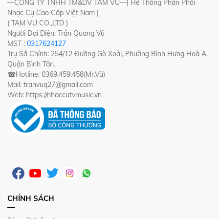
—CÔNG TY TNHH TM&DV TÂM VŨ—| Hệ Thống Phân Phối
Nhạc Cụ Cao Cấp Việt Nam |
( TAM VU CO.,LTD )
Người Đại Diện: Trần Quang Vũ
MST :
0317624127
Trụ Sở Chính: 254/12 Đường Gò Xoài, Phường Bình Hưng Hoà A,
Quận Bình Tân.
☎Hotline: 0369.459.458(Mr.Vũ)
Mail: tranvuq27@gmail.com
Web: https://nhaccutvmusic.vn
CHÍNH SÁCH