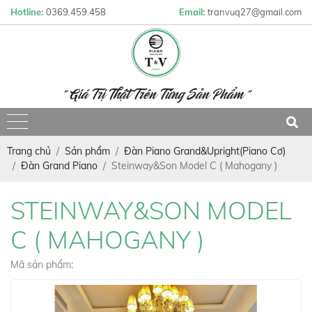
Hotline:
0369.459.458
Email:
tranvuq27@gmail.com
" Giá Trị Thật Trên Từng Sản Phẩm "
Trang chủ
Sản phẩm
Đàn Piano Grand&Upright(Piano Cơ)
Đàn Grand Piano
Steinway&Son Model C ( Mahogany )
STEINWAY&SON MODEL
C ( MAHOGANY )
Mã sản phẩm: