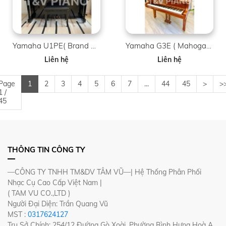
Yamaha U1PE( Brand New )
Yamaha G3E ( Mahogany )
Liên hệ
Liên hệ
Page
1
2
3
4
5
6
7
...
44
45
>
>
1 /
45
THÔNG TIN CÔNG TY
—CÔNG TY TNHH TM&DV TÂM VŨ—| Hệ Thống Phân Phối
Nhạc Cụ Cao Cấp Việt Nam |
( TAM VU CO.,LTD )
Người Đại Diện: Trần Quang Vũ
MST :
0317624127
Trụ Sở Chính: 254/12 Đường Gò Xoài, Phường Bình Hưng Hoà A,