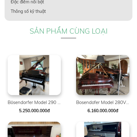
Đặc điểm nổi bật
Thông số kỹ thuật
SẢN PHẨM CÙNG LOẠI
Bösendorfer Model 290 SR 41268-8007
Bosendofer Model 280VC ( 88 Phím )
5.250.000.000đ
6.160.000.000đ