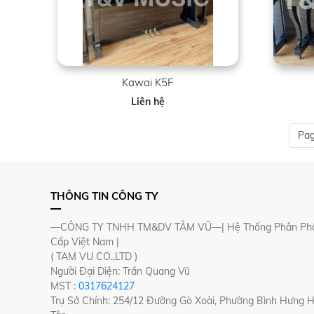
Kawai K5F
Liên hệ
Pag
THÔNG TIN CÔNG TY
—CÔNG TY TNHH TM&DV TÂM VŨ—| Hệ Thống Phân Phố
Cấp Việt Nam |
( TAM VU CO.,LTD )
Người Đại Diện: Trần Quang Vũ
MST :
0317624127
Trụ Sở Chính: 254/12 Đường Gò Xoài, Phường Bình Hưng 