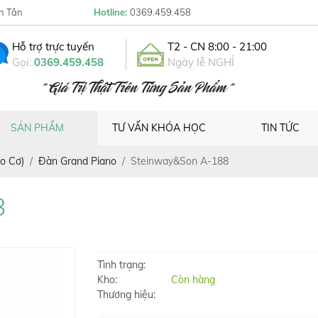
h Tân
Hotline:
0369.459.458
Hỗ trợ trực tuyến
T2 - CN 8:00 - 21:00
Gọi:
0369.459.458
Ngày lễ NGHỈ
" Giá Trị Thật Trên Từng Sản Phẩm "
SẢN PHẨM
TƯ VẤN KHÓA HỌC
TIN TỨC
o Cơ)
Đàn Grand Piano
Steinway&Son A-188
8
Tình trạng:
Kho:
Còn hàng
Thương hiệu: