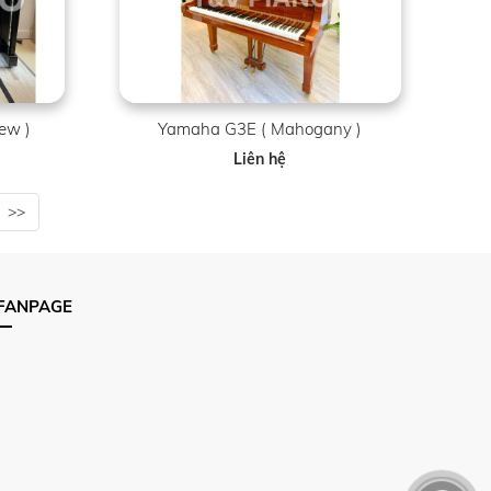
ew )
Yamaha G3E ( Mahogany )
Liên hệ
>>
FANPAGE