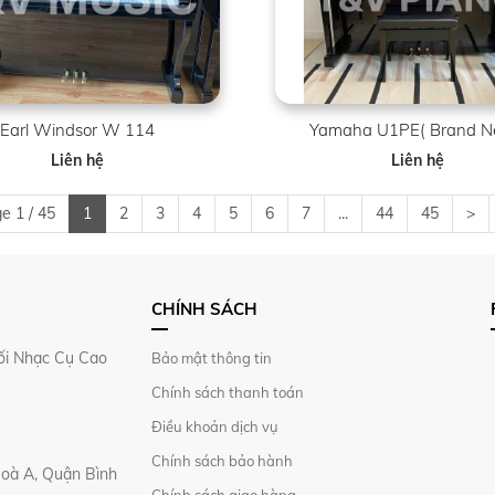
Earl Windsor W 114
Yamaha U1PE( Brand N
Liên hệ
Liên hệ
e 1 / 45
1
2
3
4
5
6
7
...
44
45
>
CHÍNH SÁCH
i Nhạc Cụ Cao
Bảo mật thông tin
Chính sách thanh toán
Điều khoản dịch vụ
Chính sách bảo hành
Hoà A, Quận Bình
Chính sách giao hàng