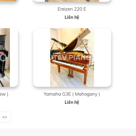
Ereizen 220 E
Liên hệ
ew )
Yamaha G3E ( Mahogany )
Liên hệ
>>