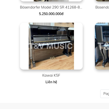
Bösendorfer Model 290 SR 41268-8007
Bosendo
5.250.000.000đ
Kawai K5F
Liên hệ
Pag