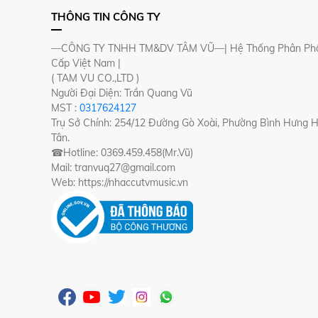
THÔNG TIN CÔNG TY
—CÔNG TY TNHH TM&DV TÂM VŨ—| Hệ Thống Phân Phố
Cấp Việt Nam |
( TAM VU CO.,LTD )
Người Đại Diện: Trần Quang Vũ
MST :
0317624127
Trụ Sở Chính: 254/12 Đường Gò Xoài, Phường Bình Hưng 
Tân.
☎Hotline: 0369.459.458(Mr.Vũ)
Mail: tranvuq27@gmail.com
Web: https://nhaccutvmusic.vn