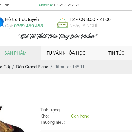
h Tân
Hotline:
0369.459.458
Hỗ trợ trực tuyến
T2 - CN 8:00 - 21:00
Gọi:
0369.459.458
Ngày lễ NGHỈ
" Giá Trị Thật Trên Từng Sản Phẩm "
SẢN PHẨM
TƯ VẤN KHÓA HỌC
TIN TỨC
o Cơ)
Đàn Grand Piano
Ritmuller 148R1
Tình trạng:
Kho:
Còn hàng
Thương hiệu: