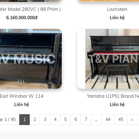
fer Model 280VC ( 88 Phím )
Lischstein
6.160.000.000đ
Liên hệ
Earl Windsor W 114
Yamaha U1PE( Brand N
Liên hệ
Liên hệ
e 1 / 45
1
2
3
4
5
6
7
...
44
45
>