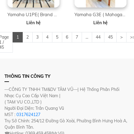
Yamaha U1PE( Brand New )
Yamaha G3E ( Mahogany )
Liên hệ
Liên hệ
Page
1
2
3
4
5
6
7
...
44
45
>
>
1 /
45
THÔNG TIN CÔNG TY
—CÔNG TY TNHH TM&DV TÂM VŨ—| Hệ Thống Phân Phối
Nhạc Cụ Cao Cấp Việt Nam |
( TAM VU CO.,LTD )
Người Đại Diện: Trần Quang Vũ
MST :
0317624127
Trụ Sở Chính: 254/12 Đường Gò Xoài, Phường Bình Hưng Hoà A,
Quận Bình Tân.
☎Hotline: 0369.459.458(Mr.Vũ)