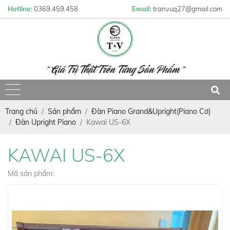
Hotline:
0369.459.458
Email:
tranvuq27@gmail.com
" Giá Trị Thật Trên Từng Sản Phẩm "
Trang chủ
Sản phẩm
Đàn Piano Grand&Upright(Piano Cơ)
Đàn Upright Piano
Kawai US-6X
KAWAI US-6X
Mã sản phẩm: