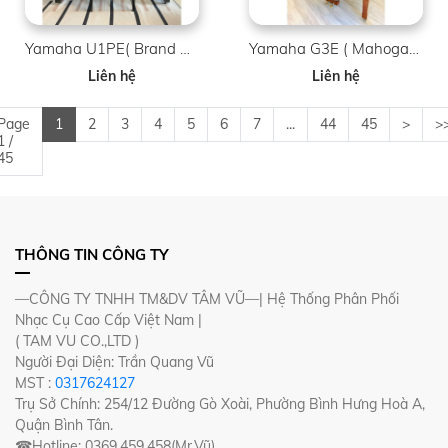
Yamaha U1PE( Brand New )
Yamaha G3E ( Mahogany )
Liên hệ
Liên hệ
Page
1
2
3
4
5
6
7
...
44
45
>
>
1 /
45
THÔNG TIN CÔNG TY
—CÔNG TY TNHH TM&DV TÂM VŨ—| Hệ Thống Phân Phối
Nhạc Cụ Cao Cấp Việt Nam |
( TAM VU CO.,LTD )
Người Đại Diện: Trần Quang Vũ
MST :
0317624127
Trụ Sở Chính: 254/12 Đường Gò Xoài, Phường Bình Hưng Hoà A,
Quận Bình Tân.
☎Hotline: 0369.459.458(Mr.Vũ)