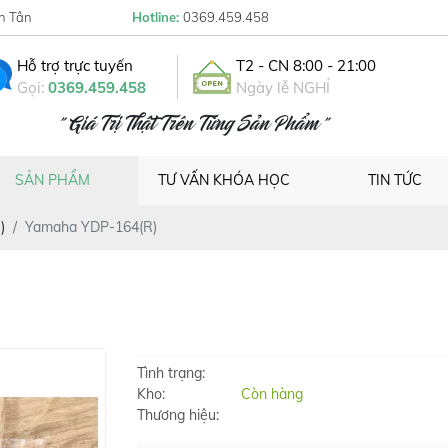
h Tân
Hotline:
0369.459.458
Hỗ trợ trực tuyến
T2 - CN 8:00 - 21:00
Gọi:
0369.459.458
Ngày lễ NGHỈ
" Giá Trị Thật Trên Từng Sản Phẩm "
SẢN PHẨM
TƯ VẤN KHÓA HỌC
TIN TỨC
)
Yamaha YDP-164(R)
Tình trạng:
Kho:
Còn hàng
Thương hiệu: