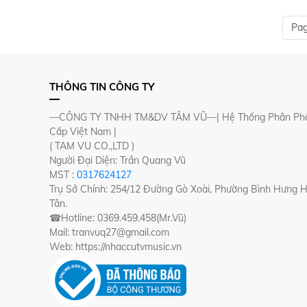
Pag
THÔNG TIN CÔNG TY
—CÔNG TY TNHH TM&DV TÂM VŨ—| Hệ Thống Phân Phố
Cấp Việt Nam |
( TAM VU CO.,LTD )
Người Đại Diện: Trần Quang Vũ
MST :
0317624127
Trụ Sở Chính: 254/12 Đường Gò Xoài, Phường Bình Hưng 
Tân.
☎Hotline: 0369.459.458(Mr.Vũ)
Mail: tranvuq27@gmail.com
Web: https://nhaccutvmusic.vn