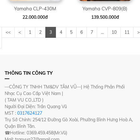
Yamaha CLP-430M
Yamaha CVP-809(B)
22.000.000đ
139.500.000đ
<<
<
1
2
3
4
5
6
7
...
10
11
>
THÔNG TIN CÔNG TY
—CÔNG TY TNHH TM&DV TÂM VŨ—| Hệ Thống Phân Phối
Nhạc Cụ Cao Cấp Việt Nam |
( TAM VU CO.,LTD )
Người Đại Diện: Trần Quang Vũ
MST :
0317624127
Trụ Sở Chính: 254/12 Đường Gò Xoài, Phường Bình Hưng Hoà A,
Quận Bình Tân.
☎Hotline: 0369.459.458(Mr.Vũ)
Mail: tranvuq27@gmail.com