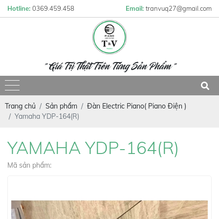
Hotline:
0369.459.458
Email:
tranvuq27@gmail.com
" Giá Trị Thật Trên Từng Sản Phẩm "
Trang chủ
Sản phẩm
Đàn Electric Piano( Piano Điện )
Yamaha YDP-164(R)
YAMAHA YDP-164(R)
Mã sản phẩm: