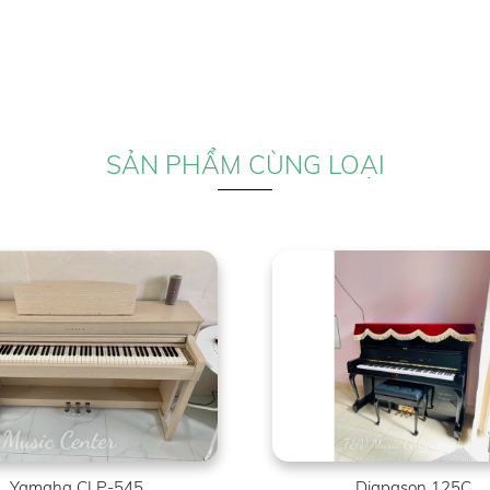
SẢN PHẨM CÙNG LOẠI
Yamaha CLP-545
Diapason 125C