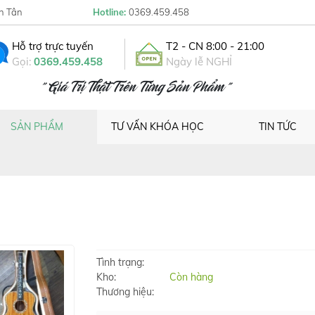
h Tân
Hotline:
0369.459.458
Hỗ trợ trực tuyến
T2 - CN 8:00 - 21:00
Gọi:
0369.459.458
Ngày lễ NGHỈ
" Giá Trị Thật Trên Từng Sản Phẩm "
SẢN PHẨM
TƯ VẤN KHÓA HỌC
TIN TỨC
Tình trạng:
Kho:
Còn hàng
Thương hiệu: