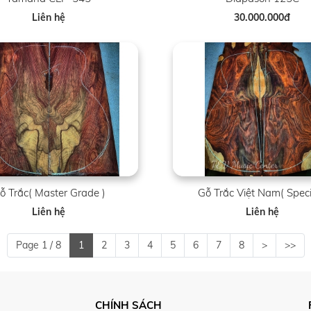
Liên hệ
30.000.000đ
ỗ Trắc( Master Grade )
Gỗ Trắc Việt Nam( Speci
Liên hệ
Liên hệ
Page 1 / 8
1
2
3
4
5
6
7
8
>
>>
CHÍNH SÁCH