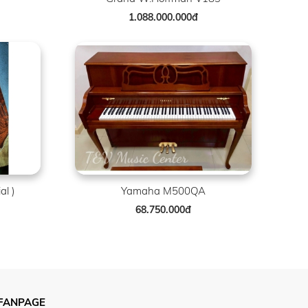
1.088.000.000đ
al )
Yamaha M500QA
68.750.000đ
FANPAGE