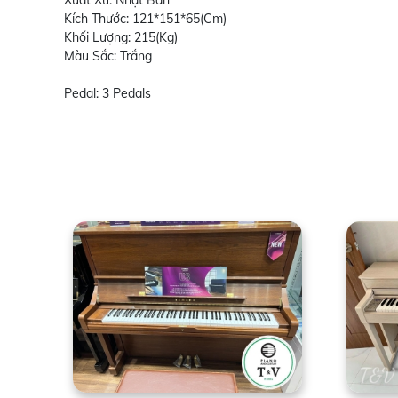
Xuất Xứ: Nhật Bản
Kích Thước: 121*151*65(Cm)
Khối Lượng: 215(Kg)
Màu Sắc: Trắng
Pedal: 3 Pedals