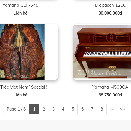
Yamaha CLP-545
Diapason 125C
Liên hệ
30.000.000đ
Trắc Việt Nam( Special )
Yamaha M500QA
Liên hệ
68.750.000đ
Page 1 / 8
1
2
3
4
5
6
7
8
>
>>