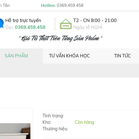
h Tân
Hotline:
0369.459.458
Hỗ trợ trực tuyến
T2 - CN 8:00 - 21:00
Gọi:
0369.459.458
Ngày lễ NGHỈ
" Giá Trị Thật Trên Từng Sản Phẩm "
SẢN PHẨM
TƯ VẤN KHÓA HỌC
TIN TỨC
Tình trạng:
Kho:
Còn hàng
Thương hiệu: