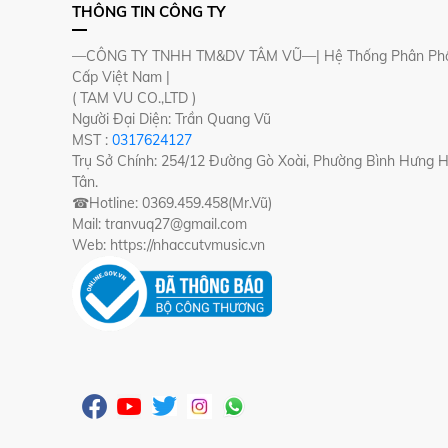
THÔNG TIN CÔNG TY
—CÔNG TY TNHH TM&DV TÂM VŨ—| Hệ Thống Phân Phố
Cấp Việt Nam |
( TAM VU CO.,LTD )
Người Đại Diện: Trần Quang Vũ
MST :
0317624127
Trụ Sở Chính: 254/12 Đường Gò Xoài, Phường Bình Hưng 
Tân.
☎Hotline: 0369.459.458(Mr.Vũ)
Mail: tranvuq27@gmail.com
Web: https://nhaccutvmusic.vn