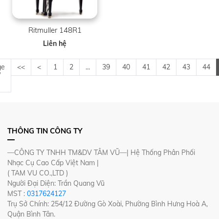
Ritmuller 148R1
Liên hệ
ge
<<
<
1
2
...
39
40
41
42
43
44
/
THÔNG TIN CÔNG TY
—CÔNG TY TNHH TM&DV TÂM VŨ—| Hệ Thống Phân Phối
Nhạc Cụ Cao Cấp Việt Nam |
( TAM VU CO.,LTD )
Người Đại Diện: Trần Quang Vũ
MST :
0317624127
Trụ Sở Chính: 254/12 Đường Gò Xoài, Phường Bình Hưng Hoà A,
Quận Bình Tân.