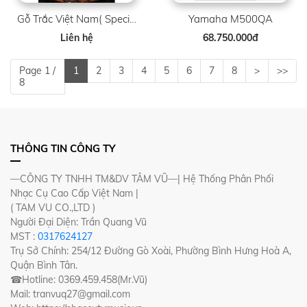
Gỗ Trắc Việt Nam( Special )
Yamaha M500QA
Liên hệ
68.750.000đ
Page 1 /
1
2
3
4
5
6
7
8
>
>>
8
THÔNG TIN CÔNG TY
—CÔNG TY TNHH TM&DV TÂM VŨ—| Hệ Thống Phân Phối
Nhạc Cụ Cao Cấp Việt Nam |
( TAM VU CO.,LTD )
Người Đại Diện: Trần Quang Vũ
MST :
0317624127
Trụ Sở Chính: 254/12 Đường Gò Xoài, Phường Bình Hưng Hoà A,
Quận Bình Tân.
☎Hotline: 0369.459.458(Mr.Vũ)
Mail: tranvuq27@gmail.com