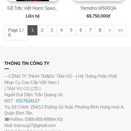
Gỗ Trắc Việt Nam( Special )
Yamaha M500QA
Liên hệ
68.750.000đ
Page 1 /
1
2
3
4
5
6
7
8
>
>>
8
THÔNG TIN CÔNG TY
—CÔNG TY TNHH TM&DV TÂM VŨ—| Hệ Thống Phân Phối
Nhạc Cụ Cao Cấp Việt Nam |
( TAM VU CO.,LTD )
Người Đại Diện: Trần Quang Vũ
MST :
0317624127
Trụ Sở Chính: 254/12 Đường Gò Xoài, Phường Bình Hưng Hoà A,
Quận Bình Tân.
☎Hotline: 0369.459.458(Mr.Vũ)
Mail: tranvuq27@gmail.com