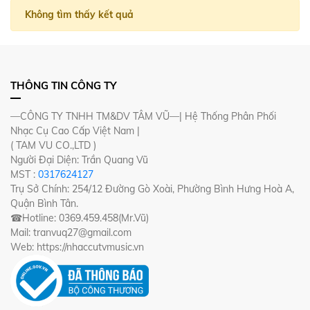
Không tìm thấy kết quả
THÔNG TIN CÔNG TY
—CÔNG TY TNHH TM&DV TÂM VŨ—| Hệ Thống Phân Phối
Nhạc Cụ Cao Cấp Việt Nam |
( TAM VU CO.,LTD )
Người Đại Diện: Trần Quang Vũ
MST :
0317624127
Trụ Sở Chính: 254/12 Đường Gò Xoài, Phường Bình Hưng Hoà A,
Quận Bình Tân.
☎Hotline: 0369.459.458(Mr.Vũ)
Mail: tranvuq27@gmail.com
Web: https://nhaccutvmusic.vn