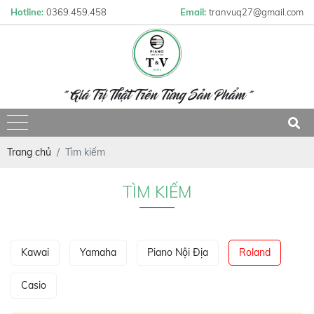
Hotline:
0369.459.458
Email:
tranvuq27@gmail.com
" Giá Trị Thật Trên Từng Sản Phẩm "
Trang chủ
Tìm kiếm
TÌM KIẾM
Kawai
Yamaha
Piano Nội Địa
Roland
Casio