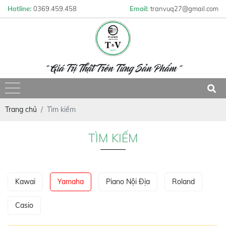
Hotline:
0369.459.458
Email:
tranvuq27@gmail.com
" Giá Trị Thật Trên Từng Sản Phẩm "
Trang chủ
Tìm kiếm
TÌM KIẾM
Kawai
Yamaha
Piano Nội Địa
Roland
Casio