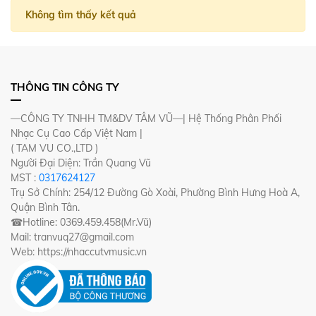
Không tìm thấy kết quả
THÔNG TIN CÔNG TY
—CÔNG TY TNHH TM&DV TÂM VŨ—| Hệ Thống Phân Phối
Nhạc Cụ Cao Cấp Việt Nam |
( TAM VU CO.,LTD )
Người Đại Diện: Trần Quang Vũ
MST :
0317624127
Trụ Sở Chính: 254/12 Đường Gò Xoài, Phường Bình Hưng Hoà A,
Quận Bình Tân.
☎Hotline: 0369.459.458(Mr.Vũ)
Mail: tranvuq27@gmail.com
Web: https://nhaccutvmusic.vn