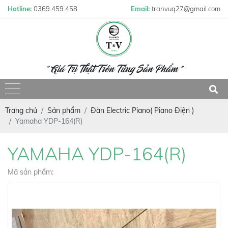
Hotline:
0369.459.458
Email:
tranvuq27@gmail.com
" Giá Trị Thật Trên Từng Sản Phẩm "
Trang chủ
Sản phẩm
Đàn Electric Piano( Piano Điện )
Yamaha YDP-164(R)
YAMAHA YDP-164(R)
Mã sản phẩm: