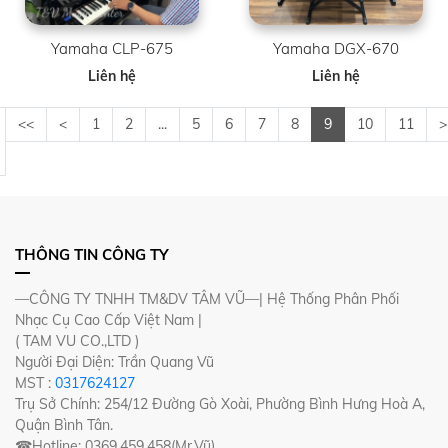
Yamaha CLP-675
Yamaha DGX-670
Liên hệ
Liên hệ
<<
<
1
2
...
5
6
7
8
9
10
11
>
THÔNG TIN CÔNG TY
—CÔNG TY TNHH TM&DV TÂM VŨ—| Hệ Thống Phân Phối
Nhạc Cụ Cao Cấp Việt Nam |
( TAM VU CO.,LTD )
Người Đại Diện: Trần Quang Vũ
MST :
0317624127
Trụ Sở Chính: 254/12 Đường Gò Xoài, Phường Bình Hưng Hoà A,
Quận Bình Tân.
☎Hotline: 0369.459.458(Mr.Vũ)