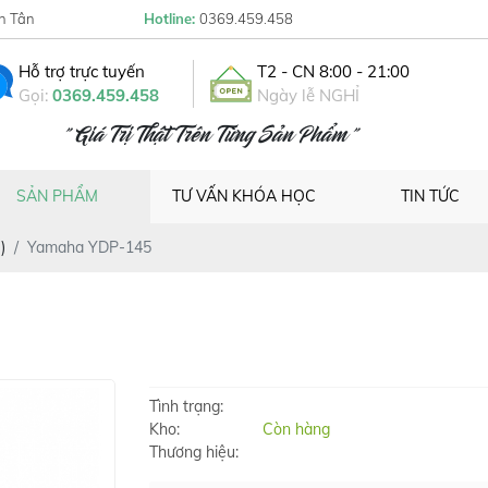
h Tân
Hotline:
0369.459.458
Hỗ trợ trực tuyến
T2 - CN 8:00 - 21:00
Gọi:
0369.459.458
Ngày lễ NGHỈ
" Giá Trị Thật Trên Từng Sản Phẩm "
SẢN PHẨM
TƯ VẤN KHÓA HỌC
TIN TỨC
)
Yamaha YDP-145
Tình trạng:
Kho:
Còn hàng
Thương hiệu: