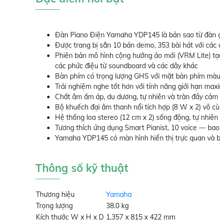
Đàn Piano Điện Yamaha YDP145 là bản sao từ đàn 
Được trang bị sẵn 10 bản demo, 353 bài hát với các
Phiên bản mô hình cộng hưởng ảo mới (VRM Lite) tạ
các phức điệu từ soundboard và các dây khác
Bàn phím có trọng lượng GHS với mặt bàn phím màu
Trải nghiệm nghe tốt hơn với tính năng giới hạn ma
Chất âm ấm áp, du dương, tự nhiên và tràn đầy cảm
Bộ khuếch đại âm thanh nổi tích hợp (8 W x 2) vô 
Hệ thống loa stereo (12 cm x 2) sống động, tự nhiên
Tương thích ứng dụng Smart Pianist, 10 voice — bao
Yamaha YDP145 có màn hình hiển thị trực quan và bá
Thông số kỹ thuật
Thương hiệu
Yamaha
Trọng lượng
38.0 kg
Kích thước W x H x D
1,357 x 815 x 422 mm