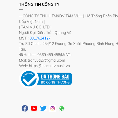
THÔNG TIN CÔNG TY
—CÔNG TY TNHH TM&DV TÂM VŨ—| Hệ Thống Phân Phố
Cấp Việt Nam |
( TAM VU CO.,LTD )
Người Đại Diện: Trần Quang Vũ
MST :
0317624127
Trụ Sở Chính: 254/12 Đường Gò Xoài, Phường Bình Hưng 
Tân.
☎Hotline: 0369.459.458(Mr.Vũ)
Mail: tranvuq27@gmail.com
Web: https://nhaccutvmusic.vn