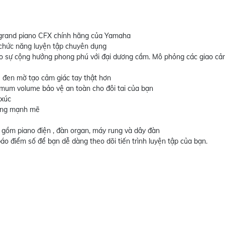
grand piano CFX chính hãng của Yamaha
 chức năng luyện tập chuyên dụng
o sự cộng hưởng phong phú với đại dương cầm. Mô phỏng các giao cả
 đen mờ tạo cảm giác tay thật hơn
ximum volume bảo vệ an toàn cho đôi tai của bạn
 xúc
cùng mạnh mẽ
 gồm piano điện , đàn organ, máy rung và dây đàn
o điểm số để bạn dễ dàng theo dõi tiến trình luyện tập của bạn.