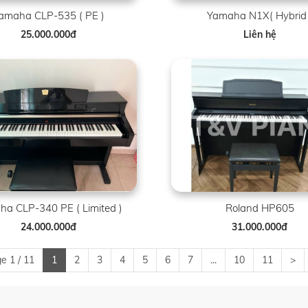
amaha CLP-535 ( PE )
Yamaha N1X( Hybrid 
25.000.000đ
Liên hệ
a CLP-340 PE ( Limited )
Roland HP605
24.000.000đ
31.000.000đ
e 1 / 11
1
2
3
4
5
6
7
...
10
11
>