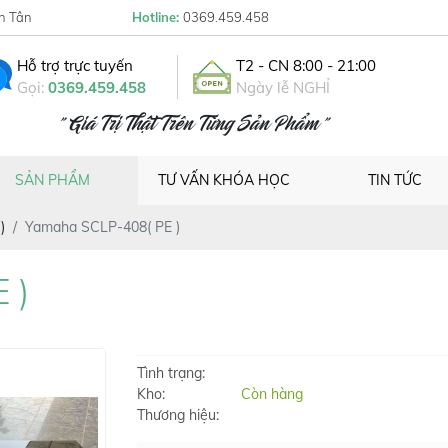
h Tân
Hotline:
0369.459.458
Hỗ trợ trực tuyến
T2 - CN 8:00 - 21:00
Gọi:
0369.459.458
Ngày lễ NGHỈ
" Giá Trị Thật Trên Từng Sản Phẩm "
SẢN PHẨM
TƯ VẤN KHÓA HỌC
TIN TỨC
)
Yamaha SCLP-408( PE )
 )
Tình trạng:
Kho:
Còn hàng
Thương hiệu: