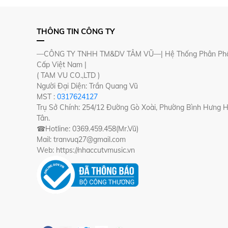
THÔNG TIN CÔNG TY
—CÔNG TY TNHH TM&DV TÂM VŨ—| Hệ Thống Phân Phố
Cấp Việt Nam |
( TAM VU CO.,LTD )
Người Đại Diện: Trần Quang Vũ
MST :
0317624127
Trụ Sở Chính: 254/12 Đường Gò Xoài, Phường Bình Hưng 
Tân.
☎Hotline: 0369.459.458(Mr.Vũ)
Mail: tranvuq27@gmail.com
Web: https://nhaccutvmusic.vn