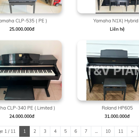
amaha CLP-535 ( PE )
Yamaha N1X( Hybrid 
25.000.000đ
Liên hệ
a CLP-340 PE ( Limited )
Roland HP605
24.000.000đ
31.000.000đ
e 1 / 11
1
2
3
4
5
6
7
...
10
11
>