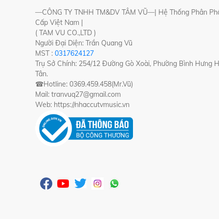
—CÔNG TY TNHH TM&DV TÂM VŨ—| Hệ Thống Phân Phố
Cấp Việt Nam |
( TAM VU CO.,LTD )
Người Đại Diện: Trần Quang Vũ
MST :
0317624127
Trụ Sở Chính: 254/12 Đường Gò Xoài, Phường Bình Hưng 
Tân.
☎Hotline: 0369.459.458(Mr.Vũ)
Mail: tranvuq27@gmail.com
Web: https://nhaccutvmusic.vn