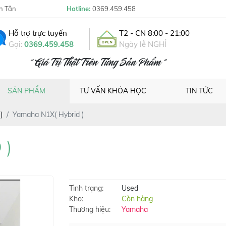
h Tân
Hotline:
0369.459.458
Hỗ trợ trực tuyến
T2 - CN 8:00 - 21:00
Gọi:
0369.459.458
Ngày lễ NGHỈ
" Giá Trị Thật Trên Từng Sản Phẩm "
SẢN PHẨM
TƯ VẤN KHÓA HỌC
TIN TỨC
)
Yamaha N1X( Hybrid )
 )
Tình trạng:
Used
Kho:
Còn hàng
Thương hiệu:
Yamaha