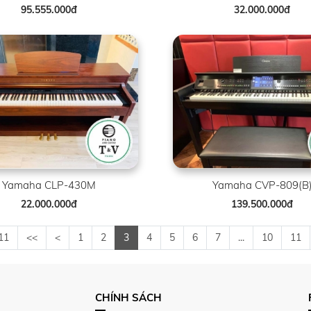
95.555.000đ
32.000.000đ
Yamaha CLP-430M
Yamaha CVP-809(B
22.000.000đ
139.500.000đ
11
<<
<
1
2
3
4
5
6
7
...
10
11
CHÍNH SÁCH