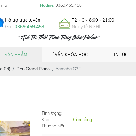
h Tân
Hotline:
0369.459.458
Hỗ trợ trực tuyến
T2 - CN 8:00 - 21:00
Gọi:
0369.459.458
Ngày lễ NGHỈ
" Giá Trị Thật Trên Từng Sản Phẩm "
SẢN PHẨM
TƯ VẤN KHÓA HỌC
TIN TỨC
o Cơ)
Đàn Grand Piano
Yamaha G3E
Tình trạng:
Kho:
Còn hàng
Thương hiệu: