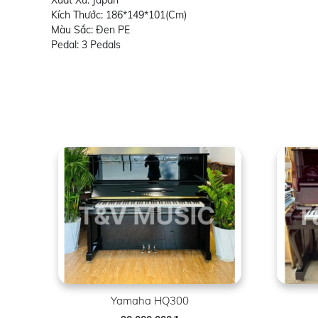
Xuất Xứ: Japan
Kích Thước: 186*149*101(Cm)
Màu Sắc: Đen PE
Pedal: 3 Pedals
Yamaha HQ300