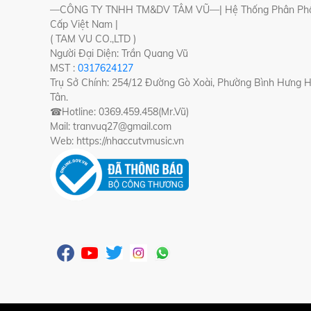
—CÔNG TY TNHH TM&DV TÂM VŨ—| Hệ Thống Phân Phố
Cấp Việt Nam |
( TAM VU CO.,LTD )
Người Đại Diện: Trần Quang Vũ
MST :
0317624127
Trụ Sở Chính: 254/12 Đường Gò Xoài, Phường Bình Hưng 
Tân.
☎Hotline: 0369.459.458(Mr.Vũ)
Mail: tranvuq27@gmail.com
Web: https://nhaccutvmusic.vn