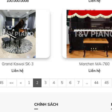
100.000.000đ
Liên hệ
Grand Kawai SK-3
Marchen MA-760
Liên hệ
Liên hệ
45
<<
<
1
2
3
4
5
6
7
...
44
45
CHÍNH SÁCH