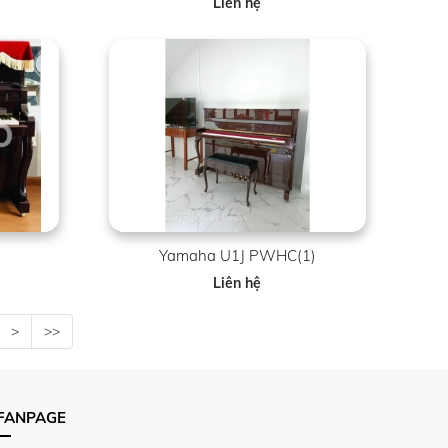
Liên hệ
Yamaha U1J PWHC(1)
Liên hệ
>
>>
FANPAGE