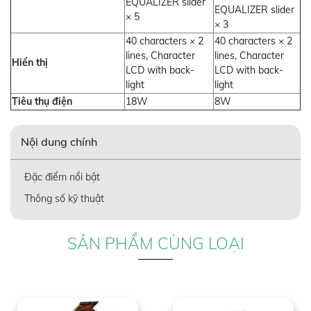
EQUALIZER slider
EQUALIZER slider
× 5
× 3
40 characters × 2
40 characters × 2
lines, Character
lines, Character
Hiển thị
LCD with back-
LCD with back-
light
light
Tiêu thụ điện
18W
8W
Nội dung chính
Đặc điểm nổi bật
Thông số kỹ thuật
SẢN PHẨM CÙNG LOẠI