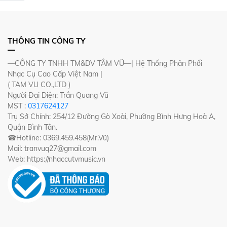
THÔNG TIN CÔNG TY
—CÔNG TY TNHH TM&DV TÂM VŨ—| Hệ Thống Phân Phối
Nhạc Cụ Cao Cấp Việt Nam |
( TAM VU CO.,LTD )
Người Đại Diện: Trần Quang Vũ
MST :
0317624127
Trụ Sở Chính: 254/12 Đường Gò Xoài, Phường Bình Hưng Hoà A,
Quận Bình Tân.
☎Hotline: 0369.459.458(Mr.Vũ)
Mail: tranvuq27@gmail.com
Web: https://nhaccutvmusic.vn