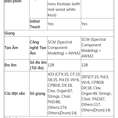
Bàn phím
Ivory Keytops (with
real-wood white
keys)
Initial
Yes
Yes
Touch
Giọng
SCM (Spectral
Công
SCM (Spectral
Component
Tạo Âm
nghệ Tạo
Component
Modeling) +
Âm
Modeling) + AWM2
AWM2
Số đa âm
Đa âm
128
128
(Tối đa)
433 (CFX:15, CF:15,
297(CF:15, Rd:3,
S6:15, Rd:15, Wr:6,
Wr:6, CP80:8,
CP80:8, DX:18,
DX:18, Clav,
Clav, Organ:67,
Cài đặt sẵn
Số giọng
Organ:49, Strings,
Strings, Choir,
Choir, PAD:67,
PAD:86,
Others:117,
Others:174,
Others(Drum):14)
Others(Drum):14)