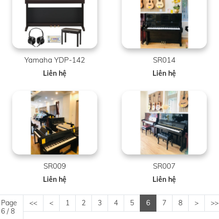
Yamaha YDP-142
SR014
Liên hệ
Liên hệ
SR009
SR007
Liên hệ
Liên hệ
Page
<<
<
1
2
3
4
5
6
7
8
>
>>
6 / 8