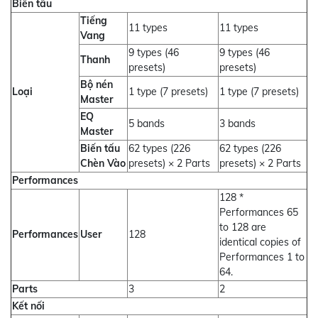
Biến tấu
Tiếng
11 types
11 types
Vang
9 types (46
9 types (46
Thanh
presets)
presets)
Bộ nén
Loại
1 type (7 presets)
1 type (7 presets)
Master
EQ
5 bands
3 bands
Master
Biến tấu
62 types (226
62 types (226
Chèn Vào
presets) × 2 Parts
presets) × 2 Parts
Performances
128 *
Performances 65
to 128 are
Performances
User
128
identical copies of
Performances 1 to
64.
Parts
3
2
Kết nối