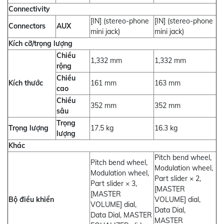
Connectivity
[IN] (stereo-phone
[IN] (stereo-phone
Connectors
AUX
mini jack)
mini jack)
Kích cỡ/trọng lượng
Chiều
1,332 mm
1,332 mm
rộng
Chiều
Kích thước
161 mm
163 mm
cao
Chiều
352 mm
352 mm
sâu
Trọng
Trọng lượng
17.5 kg
16.3 kg
lượng
Khác
Pitch bend wheel,
Pitch bend wheel,
Modulation wheel,
Modulation wheel,
Part slider × 2,
Part slider × 3,
[MASTER
[MASTER
Bộ điều khiển
VOLUME] dial,
VOLUME] dial,
Data Dial,
Data Dial, MASTER
MASTER