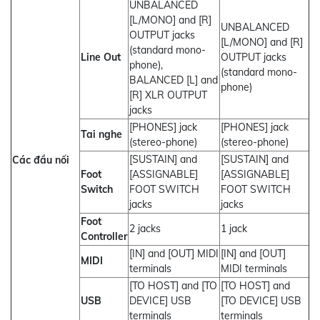
UNBALANCED
[L/MONO] and [R]
UNBALANCED
OUTPUT jacks
[L/MONO] and [R]
(standard mono-
Line Out
OUTPUT jacks
phone),
(standard mono-
BALANCED [L] and
phone)
[R] XLR OUTPUT
jacks
[PHONES] jack
[PHONES] jack
Tai nghe
(stereo-phone)
(stereo-phone)
[SUSTAIN] and
[SUSTAIN] and
Các đầu nối
Foot
[ASSIGNABLE]
[ASSIGNABLE]
Switch
FOOT SWITCH
FOOT SWITCH
jacks
jacks
Foot
2 jacks
1 jack
Controller
[IN] and [OUT] MIDI
[IN] and [OUT]
MIDI
terminals
MIDI terminals
[TO HOST] and [TO
[TO HOST] and
USB
DEVICE] USB
[TO DEVICE] USB
terminals
terminals