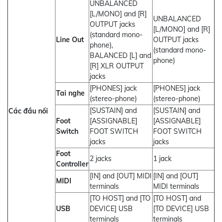
UNBALANCED
[L/MONO] and [R]
UNBALANCED
OUTPUT jacks
[L/MONO] and [R]
(standard mono-
Line Out
OUTPUT jacks
phone),
(standard mono-
BALANCED [L] and
phone)
[R] XLR OUTPUT
jacks
[PHONES] jack
[PHONES] jack
Tai nghe
(stereo-phone)
(stereo-phone)
[SUSTAIN] and
[SUSTAIN] and
Các đầu nối
Foot
[ASSIGNABLE]
[ASSIGNABLE]
Switch
FOOT SWITCH
FOOT SWITCH
jacks
jacks
Foot
2 jacks
1 jack
Controller
[IN] and [OUT] MIDI
[IN] and [OUT]
MIDI
terminals
MIDI terminals
[TO HOST] and [TO
[TO HOST] and
USB
DEVICE] USB
[TO DEVICE] USB
terminals
terminals