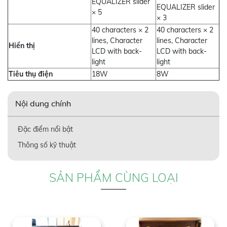
EQUALIZER slider
EQUALIZER slider
× 5
× 3
40 characters × 2
40 characters × 2
lines, Character
lines, Character
Hiển thị
LCD with back-
LCD with back-
light
light
Tiêu thụ điện
18W
8W
Nội dung chính
Đặc điểm nổi bật
Thông số kỹ thuật
SẢN PHẨM CÙNG LOẠI