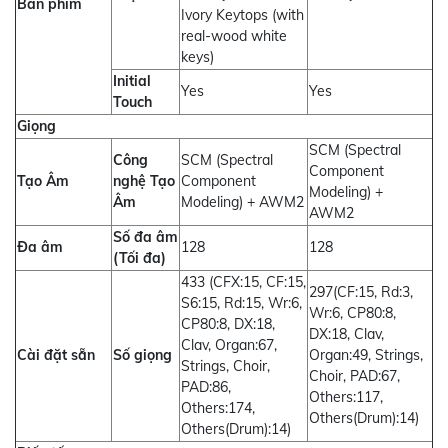
Bàn phím
Ivory Keytops (with
real-wood white
keys)
Initial
Yes
Yes
Touch
Giọng
SCM (Spectral
Công
SCM (Spectral
Component
Tạo Âm
nghệ Tạo
Component
Modeling) +
Âm
Modeling) + AWM2
AWM2
Số đa âm
Đa âm
128
128
(Tối đa)
433 (CFX:15, CF:15,
297(CF:15, Rd:3,
S6:15, Rd:15, Wr:6,
Wr:6, CP80:8,
CP80:8, DX:18,
DX:18, Clav,
Clav, Organ:67,
Cài đặt sẵn
Số giọng
Organ:49, Strings,
Strings, Choir,
Choir, PAD:67,
PAD:86,
Others:117,
Others:174,
Others(Drum):14)
Others(Drum):14)