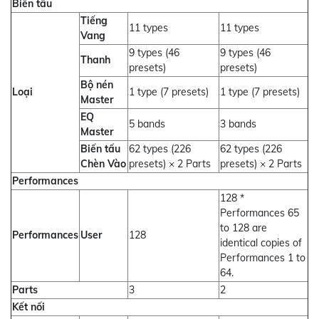
Biến tấu
Tiếng
11 types
11 types
Vang
9 types (46
9 types (46
Thanh
presets)
presets)
Bộ nén
Loại
1 type (7 presets)
1 type (7 presets)
Master
EQ
5 bands
3 bands
Master
Biến tấu
62 types (226
62 types (226
Chèn Vào
presets) × 2 Parts
presets) × 2 Parts
Performances
128 *
Performances 65
to 128 are
Performances
User
128
identical copies of
Performances 1 to
64.
Parts
3
2
Kết nối