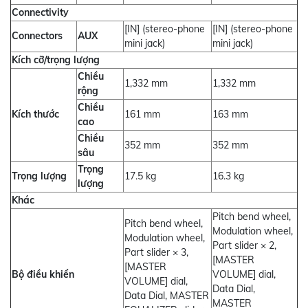
Connectivity
[IN] (stereo-phone
[IN] (stereo-phone
Connectors
AUX
mini jack)
mini jack)
Kích cỡ/trọng lượng
Chiều
1,332 mm
1,332 mm
rộng
Chiều
Kích thước
161 mm
163 mm
cao
Chiều
352 mm
352 mm
sâu
Trọng
Trọng lượng
17.5 kg
16.3 kg
lượng
Khác
Pitch bend wheel,
Pitch bend wheel,
Modulation wheel,
Modulation wheel,
Part slider × 2,
Part slider × 3,
[MASTER
[MASTER
Bộ điều khiển
VOLUME] dial,
VOLUME] dial,
Data Dial,
Data Dial, MASTER
MASTER