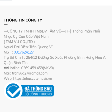
THÔNG TIN CÔNG TY
—CÔNG TY TNHH TM&DV TÂM VŨ—| Hệ Thống Phân Phối
Nhạc Cụ Cao Cấp Việt Nam |
( TAM VU CO.,LTD )
Người Đại Diện: Trần Quang Vũ
MST :
0317624127
Trụ Sở Chính: 254/12 Đường Gò Xoài, Phường Bình Hưng Hoà A,
Quận Bình Tân.
☎Hotline: 0369.459.458(Mr.Vũ)
Mail: tranvuq27@gmail.com
Web: https://nhaccutvmusic.vn