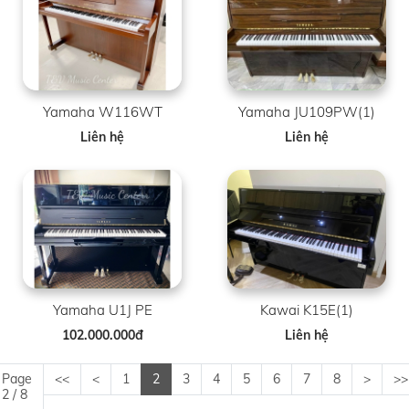
Yamaha W116WT
Yamaha JU109PW(1)
Liên hệ
Liên hệ
Yamaha U1J PE
Kawai K15E(1)
102.000.000đ
Liên hệ
Page
<<
<
1
2
3
4
5
6
7
8
>
>>
2 / 8