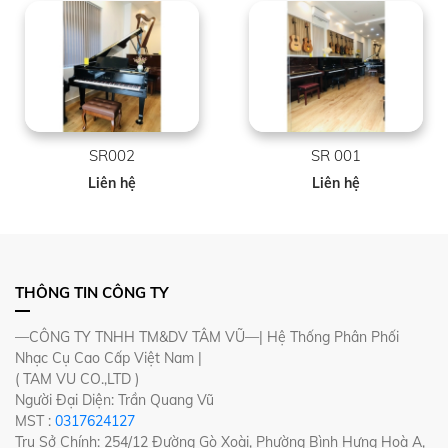
SR002
SR 001
Liên hệ
Liên hệ
THÔNG TIN CÔNG TY
—CÔNG TY TNHH TM&DV TÂM VŨ—| Hệ Thống Phân Phối
Nhạc Cụ Cao Cấp Việt Nam |
( TAM VU CO.,LTD )
Người Đại Diện: Trần Quang Vũ
MST :
0317624127
Trụ Sở Chính: 254/12 Đường Gò Xoài, Phường Bình Hưng Hoà A,