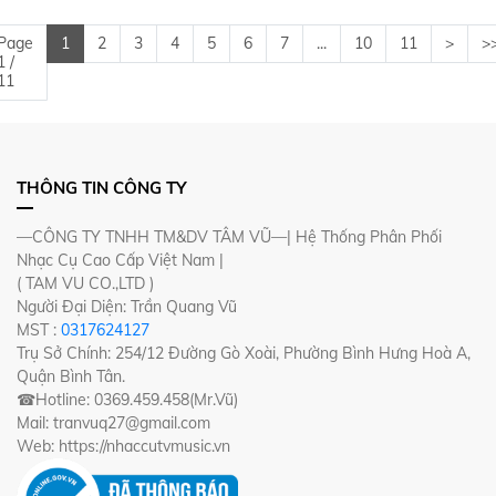
Page
1
2
3
4
5
6
7
...
10
11
>
>
1 /
11
THÔNG TIN CÔNG TY
—CÔNG TY TNHH TM&DV TÂM VŨ—| Hệ Thống Phân Phối
Nhạc Cụ Cao Cấp Việt Nam |
( TAM VU CO.,LTD )
Người Đại Diện: Trần Quang Vũ
MST :
0317624127
Trụ Sở Chính: 254/12 Đường Gò Xoài, Phường Bình Hưng Hoà A,
Quận Bình Tân.
☎Hotline: 0369.459.458(Mr.Vũ)
Mail: tranvuq27@gmail.com
Web: https://nhaccutvmusic.vn