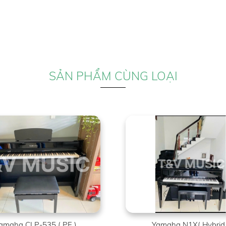
SẢN PHẨM CÙNG LOẠI
amaha CLP-535 ( PE )
Yamaha N1X( Hybrid 