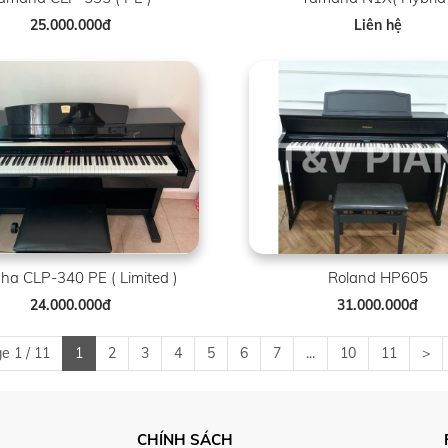
25.000.000đ
Liên hệ
a CLP-340 PE ( Limited )
Roland HP605
24.000.000đ
31.000.000đ
e 1 / 11
1
2
3
4
5
6
7
...
10
11
>
CHÍNH SÁCH