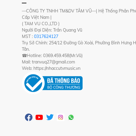
—CÔNG TY TNHH TM&DV TÂM VŨ—| Hệ Thống Phân Phố
Cấp Việt Nam |
( TAM VU CO.,LTD )
Người Đại Diện: Trần Quang Vũ
MST :
0317624127
Trụ Sở Chính: 254/12 Đường Gò Xoài, Phường Bình Hưng 
Tân.
☎Hotline: 0369.459.458(Mr.Vũ)
Mail: tranvuq27@gmail.com
Web: https://nhaccutvmusic.vn