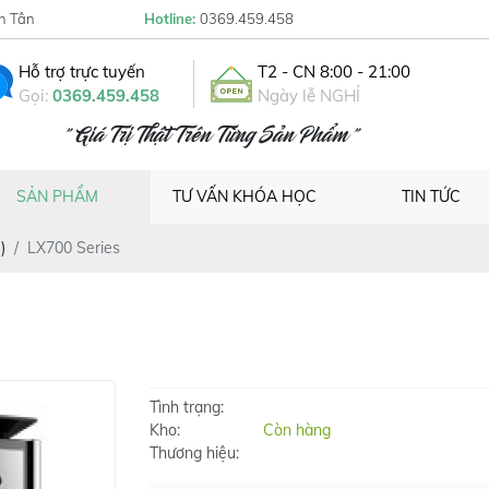
h Tân
Hotline:
0369.459.458
Hỗ trợ trực tuyến
T2 - CN 8:00 - 21:00
Gọi:
0369.459.458
Ngày lễ NGHỈ
" Giá Trị Thật Trên Từng Sản Phẩm "
SẢN PHẨM
TƯ VẤN KHÓA HỌC
TIN TỨC
)
LX700 Series
Tình trạng:
Kho:
Còn hàng
Thương hiệu: