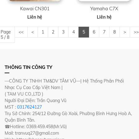
Kawai CN301
Yamaha C7X
Liên hệ
Liên hệ
Page
<<
<
1
2
3
4
5
6
7
8
>
>>
5 / 8
THÔNG TIN CÔNG TY
—CÔNG TY TNHH TM&DV TÂM VŨ—| Hệ Thống Phân Phối
Nhạc Cụ Cao Cấp Việt Nam |
( TAM VU CO.,LTD )
Người Đại Diện: Trần Quang Vũ
MST :
0317624127
Trụ Sở Chính: 254/12 Đường Gò Xoài, Phường Bình Hưng Hoà A,
Quận Bình Tân.
☎Hotline: 0369.459.458(Mr.Vũ)
Mail: tranvuq27@gmail.com