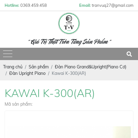
Hotline:
0369.459.458
Email:
tranvuq27@gmail.com
" Giá Trị Thật Trên Từng Sản Phẩm "
Trang chủ
Sản phẩm
Đàn Piano Grand&Upright(Piano Cơ)
Đàn Upright Piano
Kawai K-300(AR)
KAWAI K-300(AR)
Mã sản phẩm: