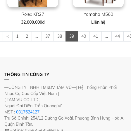
Rolex KR27
Yamaha M560
32.000.000đ
Liên hệ
<
1
2
...
37
38
39
40
41
...
44
4
THÔNG TIN CÔNG TY
—CÔNG TY TNHH TM&DV TÂM VŨ—| Hệ Thống Phân Phối
Nhạc Cụ Cao Cấp Việt Nam |
( TAM VU CO.,LTD )
Người Đại Diện: Trần Quang Vũ
MST :
0317624127
Trụ Sở Chính: 254/12 Đường Gò Xoài, Phường Bình Hưng Hoà A,
Quận Bình Tân.
☎Hotline: 0369.459.458(Mr.Vũ)