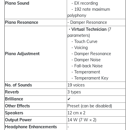
Piano Sound
- EX recording
- 192 note maximum
polyphony
Piano Resonance
- Damper Resonance
・Virtual Technician
(7
parameters)
- Touch Curve
- Voicing
Piano Adjustment
- Damper Resonance
- Damper Noise
- Fall-back Noise
- Temperament
- Temperament Key
No. of Sounds
19 voices
Reverb
3 types
Brilliance
✔
Other Effects
Preset (can be disabled)
Speakers
12 cm x 2
Output Power
14 W (7 W × 2)
Headphone Enhancements
-