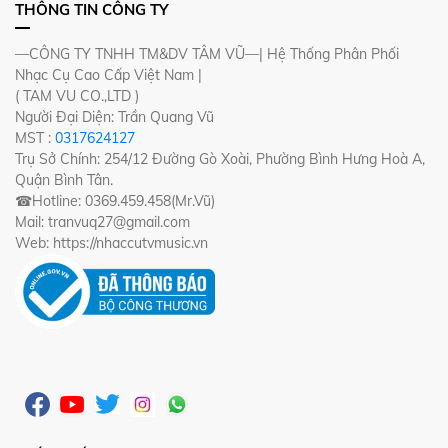
THÔNG TIN CÔNG TY
—CÔNG TY TNHH TM&DV TÂM VŨ—| Hệ Thống Phân Phối
Nhạc Cụ Cao Cấp Việt Nam |
( TAM VU CO.,LTD )
Người Đại Diện: Trần Quang Vũ
MST :
0317624127
Trụ Sở Chính: 254/12 Đường Gò Xoài, Phường Bình Hưng Hoà A,
Quận Bình Tân.
☎Hotline: 0369.459.458(Mr.Vũ)
Mail: tranvuq27@gmail.com
Web: https://nhaccutvmusic.vn