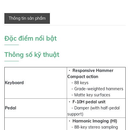
Thông tin sản phẩm
Đặc điểm nổi bật
Thông số kỹ thuật
・ Responsive Hammer
Compact action
Keyboard
- 88 keys
- Grade-weighted hammers
- Matte key surfaces
・ F-10H pedal unit
Pedal
- Damper (with half-pedal
support)
・ Harmonic Imaging (HI)
- 88-key stereo sampling