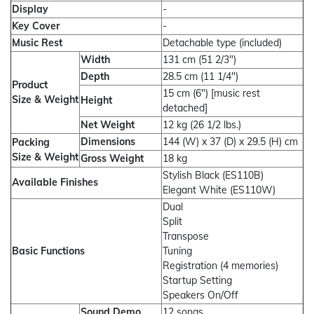
Display
-
Key Cover
-
Music Rest
Detachable type (included)
Width
131 cm (51 2/3")
Depth
28.5 cm (11 1/4")
Product
15 cm (6") [music rest
Size & Weight
Height
detached]
Net Weight
12 kg (26 1/2 lbs.)
Dimensions
144 (W) x 37 (D) x 29.5 (H) cm
Packing
Size & Weight
Gross Weight
18 kg
Stylish Black (ES110B)
Available Finishes
Elegant White (ES110W)
Dual
Split
Transpose
Basic Functions
Tuning
Registration (4 memories)
Startup Setting
Speakers On/Off
Sound Demo
12 songs