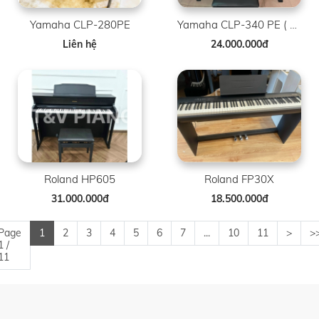
Yamaha CLP-280PE
Yamaha CLP-340 PE ( Limited )
Liên hệ
24.000.000đ
Roland HP605
Roland FP30X
31.000.000đ
18.500.000đ
Page
1
2
3
4
5
6
7
...
10
11
>
>
1 /
11