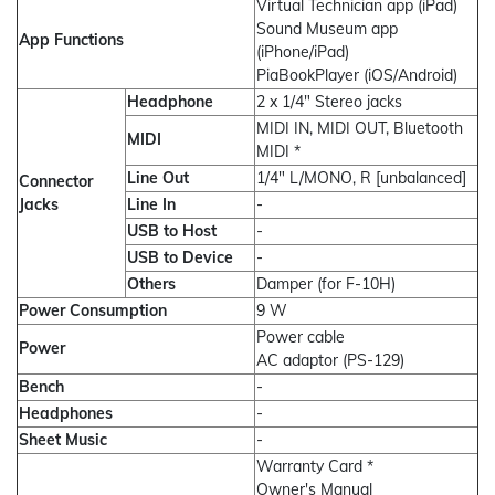
Virtual Technician app (iPad)
Sound Museum app
App Functions
(iPhone/iPad)
PiaBookPlayer (iOS/Android)
Headphone
2 x 1/4" Stereo jacks
MIDI IN, MIDI OUT, Bluetooth
MIDI
MIDI *
Line Out
1/4" L/MONO, R [unbalanced]
Connector
Jacks
Line In
-
USB to Host
-
USB to Device
-
Others
Damper (for F-10H)
Power Consumption
9 W
Power cable
Power
AC adaptor (PS-129)
Bench
-
Headphones
-
Sheet Music
-
Warranty Card *
Owner's Manual