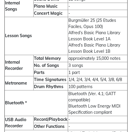
Internal
Piano Music
-
Songs
Concert Magic
-
Burgmüller 25 (25 Etudes
Faciles, Opus 100)
Alfred’s Basic Piano Library
Lesson Songs
Lesson Book Level 1A
Alfred’s Basic Piano Library
Lesson Book Level 1B
Total Memory
approximately 15,000 notes
Internal
No. of Songs
3 songs
Recorder
Parts
1 part
Time Signatures
1/4, 2/4, 3/4, 4/4, 5/4, 3/8, 6/8
Metronome
Drum Rhythms
100 patterns
Bluetooth (Ver. 4.1; GATT
compatible)
Bluetooth *
Bluetooth Low Energy MIDI
Specification compliant
Record/Playback
-
USB Audio
Recorder
Other Functions
-