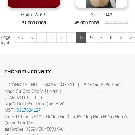
Guitar A055
Guitar 042
31.000.000đ
45.000.000đ
50.000.000đ
Page
<<
<
1
2
3
4
5
6
7
8
>
>>
5 / 8
THÔNG TIN CÔNG TY
—CÔNG TY TNHH TM&DV TÂM VŨ—| Hệ Thống Phân Phối
Nhạc Cụ Cao Cấp Việt Nam |
( TAM VU CO.,LTD )
Người Đại Diện: Trần Quang Vũ
MST :
0317624127
Trụ Sở Chính: 254/12 Đường Gò Xoài, Phường Bình Hưng Hoà A,
Quận Bình Tân.
☎Hotline: 0369.459.458(Mr.Vũ)