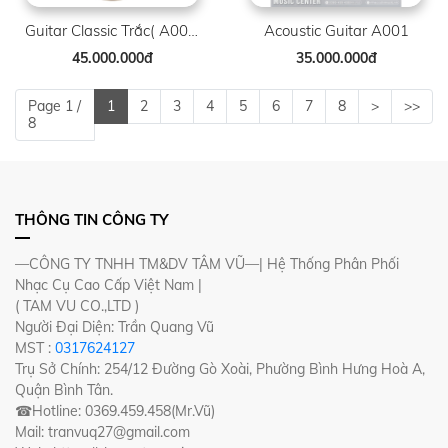
Guitar Classic Trắc( A001 )
Acoustic Guitar A001
45.000.000đ
35.000.000đ
Page 1 /
1
2
3
4
5
6
7
8
>
>>
8
THÔNG TIN CÔNG TY
—CÔNG TY TNHH TM&DV TÂM VŨ—| Hệ Thống Phân Phối
Nhạc Cụ Cao Cấp Việt Nam |
( TAM VU CO.,LTD )
Người Đại Diện: Trần Quang Vũ
MST :
0317624127
Trụ Sở Chính: 254/12 Đường Gò Xoài, Phường Bình Hưng Hoà A,
Quận Bình Tân.
☎Hotline: 0369.459.458(Mr.Vũ)
Mail: tranvuq27@gmail.com