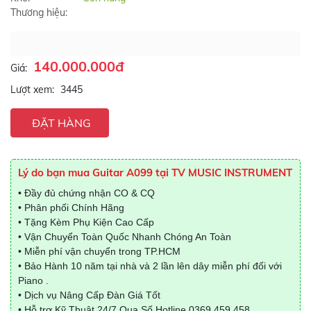
Thương hiệu:
140.000.000đ
Giá:
Lượt xem:
3445
ĐẶT HÀNG
Lý do bạn mua Guitar A099 tại TV MUSIC INSTRUMENT
• Đầy đủ chứng nhận CO & CQ
• Phân phối Chính Hãng
• Tặng Kèm Phụ Kiện Cao Cấp
• Vận Chuyển Toàn Quốc Nhanh Chóng An Toàn
• Miễn phí vận chuyển trong TP.HCM
• Bảo Hành 10 năm tại nhà và 2 lần lên dây miễn phí đối với
Piano .
• Dịch vụ Nâng Cấp Đàn Giá Tốt
• Hỗ trợ Kỹ Thuật 24/7 Qua Số Hotline
0369.459.458