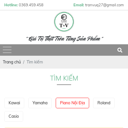
Hotline:
0369.459.458
Email:
tranvuq27@gmail.com
" Giá Trị Thật Trên Từng Sản Phẩm "
Trang chủ
Tìm kiếm
TÌM KIẾM
Kawai
Yamaha
Piano Nội Địa
Roland
Casio