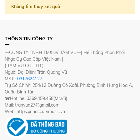
Không tìm thấy kết quả
THÔNG TIN CÔNG TY
—CÔNG TY TNHH TM&DV TÂM VŨ—| Hệ Thống Phân Phối
Nhạc Cụ Cao Cấp Việt Nam |
( TAM VU CO.,LTD )
Người Đại Diện: Trần Quang Vũ
MST :
0317624127
Trụ Sở Chính: 254/12 Đường Gò Xoài, Phường Bình Hưng Hoà A,
Quận Bình Tân.
☎Hotline: 0369.459.458(Mr.Vũ)
Mail: tranvuq27@gmail.com
Web: https://nhaccutvmusic.vn