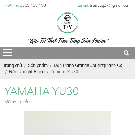
Hotline:
0369.459.458
Email:
tranvuq27@gmail.com
" Giá Trị Thật Trên Từng Sản Phẩm "
Trang chủ
Sản phẩm
Đàn Piano Grand&Upright(Piano Cơ)
Đàn Upright Piano
Yamaha YU30
YAMAHA YU30
Mã sản phẩm: