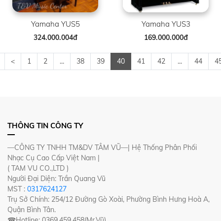
Yamaha YUS5
Yamaha YUS3
324.000.004đ
169.000.000đ
<
1
2
...
38
39
40
41
42
...
44
4
THÔNG TIN CÔNG TY
—CÔNG TY TNHH TM&DV TÂM VŨ—| Hệ Thống Phân Phối
Nhạc Cụ Cao Cấp Việt Nam |
( TAM VU CO.,LTD )
Người Đại Diện: Trần Quang Vũ
MST :
0317624127
Trụ Sở Chính: 254/12 Đường Gò Xoài, Phường Bình Hưng Hoà A,
Quận Bình Tân.
☎Hotline: 0369.459.458(Mr.Vũ)