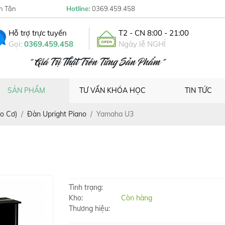
h Tân
Hotline:
0369.459.458
Hỗ trợ trực tuyến
T2 - CN 8:00 - 21:00
Gọi:
0369.459.458
Ngày lễ NGHỈ
" Giá Trị Thật Trên Từng Sản Phẩm "
SẢN PHẨM
TƯ VẤN KHÓA HỌC
TIN TỨC
o Cơ)
Đàn Upright Piano
Yamaha U3
Tình trạng:
Kho:
Còn hàng
Thương hiệu: