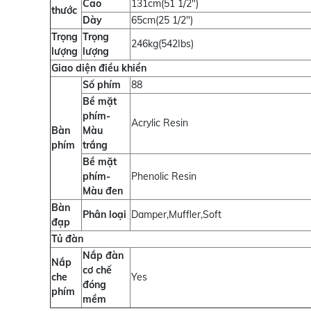
Cao
131cm(51 1/2")
thước
Dày
65cm(25 1/2")
Trọng
Trọng
246kg(542Ibs)
lượng
lượng
Giao diện điều khiển
Số phím
88
Bề mặt
phím-
Acrylic Resin
Bàn
Màu
phím
trắng
Bề mặt
phím-
Phenolic Resin
Màu đen
Bàn
Phân loại
Damper,Muffler,Soft
đạp
Tủ đàn
Nắp đàn
Nắp
cơ chế
che
Yes
đóng
phím
mềm