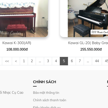
Kawai K-300(AR)
Kawai GL-20( Baby Gra
108.000.000đ
255.550.000đ
<<
<
1
2
...
3
4
5
6
7
...
44
4
CHÍNH SÁCH
i Nhạc Cụ Cao
Bảo mật thông tin
Chính sách thanh toán
Điều khoản dịch vụ