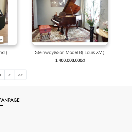
nd )
Steinway&Son Model B( Louis XV )
1.400.000.000đ
5
>
>>
FANPAGE