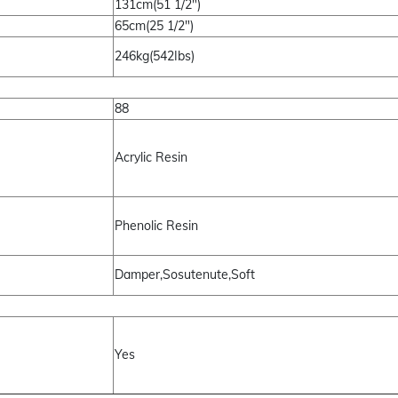
131cm(51 1/2")
65cm(25 1/2")
246kg(542Ibs)
88
Acrylic Resin
Phenolic Resin
Damper,Sosutenute,Soft
Yes