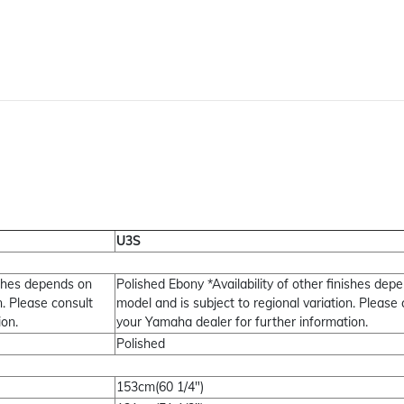
U3S
nishes depends on
Polished Ebony *Availability of other finishes dep
n. Please consult
model and is subject to regional variation. Please 
ion.
your Yamaha dealer for further information.
Polished
153cm(60 1/4")