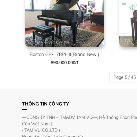
Boston GP-178PE II(Brand New )
890.000.000đ
Page 5 / 45
THÔNG TIN CÔNG TY
—CÔNG TY TNHH TM&DV TÂM VŨ—| Hệ Thống Phân Phố
Cấp Việt Nam |
( TAM VU CO.,LTD )
Người Đại Diện: Trần Quang Vũ