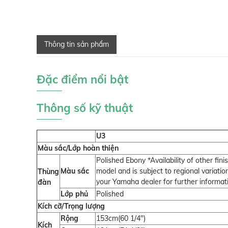
Thông tin sản phẩm
Đặc điểm nổi bật
Thông số kỹ thuật
U3
Màu sắc/Lớp hoàn thiện
Polished Ebony *Availability of other fi
Màu sắc
model and is subject to regional variatio
Thùng
your Yamaha dealer for further informat
đàn
Lớp phủ
Polished
Kích cỡ/Trọng lượng
Rộng
153cm(60 1/4")
Kích