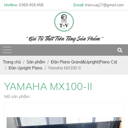
Hotline:
0369.459.458
Email:
tranvuq27@gmail.com
" Giá Trị Thật Trên Từng Sản Phẩm "
Trang chủ
Sản phẩm
Đàn Piano Grand&Upright(Piano Cơ)
Đàn Upright Piano
Yamaha MX100-II
YAMAHA MX100-II
Mã sản phẩm: