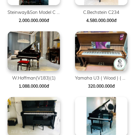
Steinway&Son Model C ( Mahogany )
C.Bechstein C234
2.000.000.000đ
4.580.000.000đ
W.Hoffman(V183)(1)
Yamaha U3 ( Wood ) ( Brand New )(1)
1.088.000.000đ
320.000.000đ