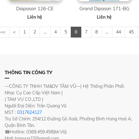
Diapason 126-CE
Grand Dipason 171-BG
Liên hệ
Liên hệ
<<
<
1
2
...
4
5
6
7
8
...
44
45
THÔNG TIN CÔNG TY
—CÔNG TY TNHH TM&DV TÂM VŨ—| Hệ Thống Phân Phối
Nhạc Cụ Cao Cấp Việt Nam |
( TAM VU CO.,LTD )
Người Đại Diện: Trần Quang Vũ
MST :
0317624127
Trụ Sở Chính: 254/12 Đường Gò Xoài, Phường Bình Hưng Hoà A,
Quận Bình Tân.
☎Hotline: 0369.459.458(Mr.Vũ)