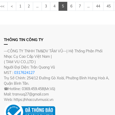
<<
<
1
2
...
3
4
5
6
7
...
44
45
THÔNG TIN CÔNG TY
—CÔNG TY TNHH TM&DV TÂM VŨ—| Hệ Thống Phân Phối
Nhạc Cụ Cao Cấp Việt Nam |
( TAM VU CO.,LTD )
Người Đại Diện: Trần Quang Vũ
MST :
0317624127
Trụ Sở Chính: 254/12 Đường Gò Xoài, Phường Bình Hưng Hoà A,
Quận Bình Tân.
☎Hotline: 0369.459.458(Mr.Vũ)
Mail: tranvuq27@gmail.com
Web: https://nhaccutvmusic.vn