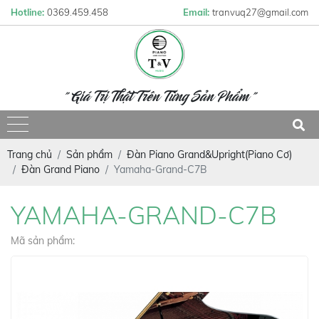
Hotline:
0369.459.458
Email:
tranvuq27@gmail.com
" Giá Trị Thật Trên Từng Sản Phẩm "
Trang chủ
Sản phẩm
Đàn Piano Grand&Upright(Piano Cơ)
Đàn Grand Piano
Yamaha-Grand-C7B
YAMAHA-GRAND-C7B
Mã sản phẩm: