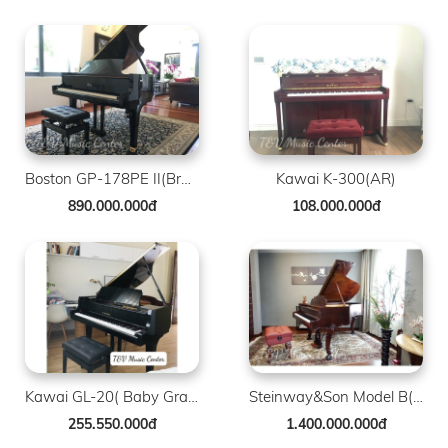
Boston GP-178PE II(Brand New )
Kawai K-300(AR)
890.000.000đ
108.000.000đ
Kawai GL-20( Baby Grand )
Steinway&Son Model B( Louis XV )
255.550.000đ
1.400.000.000đ