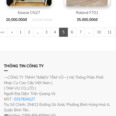
Kawai CN27
Roland F701
20.000.000đ
35.000.000đ
20.000.000đ
<<
<
1
2
...
3
4
5
6
7
...
10
11
THÔNG TIN CÔNG TY
—CÔNG TY TNHH TM&DV TÂM VŨ—| Hệ Thống Phân Phối
Nhạc Cụ Cao Cấp Việt Nam |
( TAM VU CO.,LTD )
Người Đại Diện: Trần Quang Vũ
MST :
0317624127
Trụ Sở Chính: 254/12 Đường Gò Xoài, Phường Bình Hưng Hoà A,
Quận Bình Tân.
☎Hotline: 0369.459.458(Mr.Vũ)