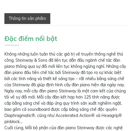
Thông tin sản phẩm
Đặc điểm nổi bật
Không những luôn tuân thủ các giá trị về truyền thống nghề thủ
công, Steinway & Sons đã liên tục dẫn đầu ngành chế tác đàn
piano thông qua sự đổi mới liên tục không ngừng nghỉ. Những cây
đàn piano đầu tiên chế tác bởi Steinway đã tạo ra sự khác biệt
bởi các tính năng và thiết kế sáng tạo – rất nhiều bằng sáng chế
của Steinway đã giúp định hình cây đàn piano hiện đại ngày nay.
Ngày nay, mỗi cây đàn piano Steinway là một cam kết của chúng
tôi về sự đổi mới. Mỗi cây đàn kết hợp hơn 125 tính năng được
cấp bằng sáng chế và đáp ứng quy trình sản xuất nghiêm ngặt,
bao gồm cả soundboard được cấp bằng sáng chế độc quyền
Diaphragmatic®, cũng như Accelerated Action® và Hexagrip®
pinblock…
Cuối cùng, Mỗi bộ phận của đàn piano Steinway được các nghệ