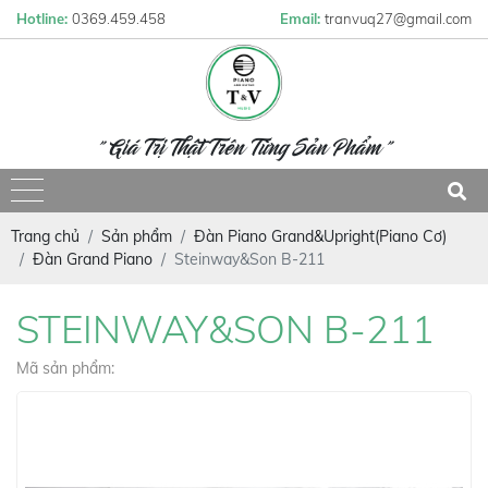
Hotline:
0369.459.458
Email:
tranvuq27@gmail.com
" Giá Trị Thật Trên Từng Sản Phẩm "
Trang chủ
Sản phẩm
Đàn Piano Grand&Upright(Piano Cơ)
Đàn Grand Piano
Steinway&Son B-211
STEINWAY&SON B-211
Mã sản phẩm: