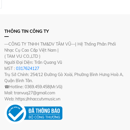
THÔNG TIN CÔNG TY
—CÔNG TY TNHH TM&DV TÂM VŨ—| Hệ Thống Phân Phối
Nhạc Cụ Cao Cấp Việt Nam |
( TAM VU CO.,LTD )
Người Đại Diện: Trần Quang Vũ
MST :
0317624127
Trụ Sở Chính: 254/12 Đường Gò Xoài, Phường Bình Hưng Hoà A,
Quận Bình Tân.
☎Hotline: 0369.459.458(Mr.Vũ)
Mail: tranvuq27@gmail.com
Web: https://nhaccutvmusic.vn