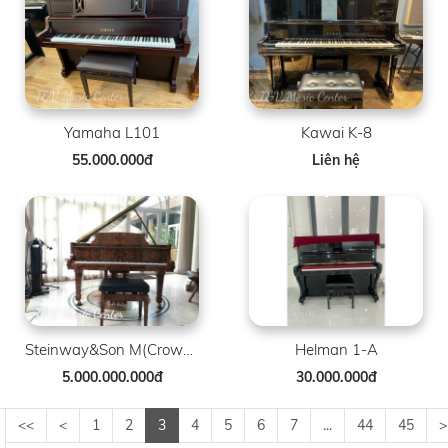
Yamaha L101
Kawai K-8
55.000.000đ
Liên hệ
Steinway&Son M(Crown Jewels)
Helman 1-A
5.000.000.000đ
30.000.000đ
<<
<
1
2
3
4
5
6
7
...
44
45
>