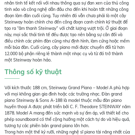
nhân tinh tế kết nối với nhau thông qua sự đan xen của thủ công
tinh xảo và công nghệ dẫn đầu cho đến khi hoàn tất những công
đoạn làm đàn cuối cùng. Tuy nhiên đó vẫn chưa phải là một cây
Steinway hoàn chỉnh cho đến công đoạn canh chỉnh kỹ thuật để
tạo ra “âm thanh Steinway” với chất lượng vượt trội. Ở giai đoạn
này, mọi sắc thái tinh tế đều được tạo nên bằng sự cân đối và
điều chỉnh các phím đàn cũng như định hình, làm cứng hoặc mềm
mỗi búa đàn. Cuối cùng, cây piano mới được chuyển đổi từ hơn
12.000 bộ phận riêng lẻ thành một nhạc cụ và từ đó trở thành
một Steinway hoàn hảo.
Thông số kỹ thuật
Với kích thước 188 cm, Steinway Grand Piano – Model A phù hợp
với mọi không gian gia đình hoặc các trường nhạc. Đàn grand
piano Steinway & Sons A-188 là model thuộc mẫu đàn piano
huyền thoại A được phát triển bởi C. F. Theodore STEINWAY năm
1878. Model A mang đến sức mạnh và sự ấm áp, với thiết kế cho
phép soundboard có thể cộng hưởng một cách tự do và hiệu quả,
tương tự các phiên bản grand piano lớn hơn.
Trong hơn một thế kỷ rưỡi, những nghệ sĩ piano tài năng nhất của