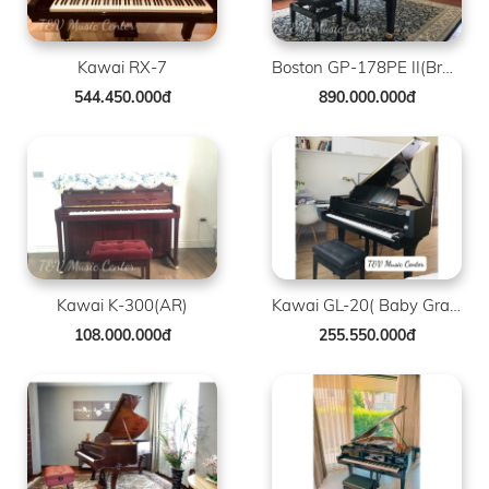
Kawai RX-7
Boston GP-178PE II(Brand New )
544.450.000đ
890.000.000đ
Kawai K-300(AR)
Kawai GL-20( Baby Grand )
108.000.000đ
255.550.000đ