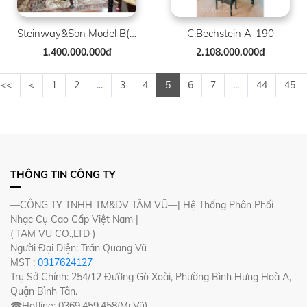
Steinway&Son Model B( Louis XV )
C.Bechstein A-190
1.400.000.000đ
2.108.000.000đ
<<
<
1
2
...
3
4
5
6
7
...
44
45
THÔNG TIN CÔNG TY
—CÔNG TY TNHH TM&DV TÂM VŨ—| Hệ Thống Phân Phối
Nhạc Cụ Cao Cấp Việt Nam |
( TAM VU CO.,LTD )
Người Đại Diện: Trần Quang Vũ
MST :
0317624127
Trụ Sở Chính: 254/12 Đường Gò Xoài, Phường Bình Hưng Hoà A,
Quận Bình Tân.
☎Hotline: 0369.459.458(Mr.Vũ)