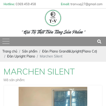
Hotline:
0369.459.458
Email:
tranvuq27@gmail.com
" Giá Trị Thật Trên Từng Sản Phẩm "
Trang chủ
Sản phẩm
Đàn Piano Grand&Upright(Piano Cơ)
Đàn Upright Piano
Marchen Silent
MARCHEN SILENT
Mã sản phẩm: