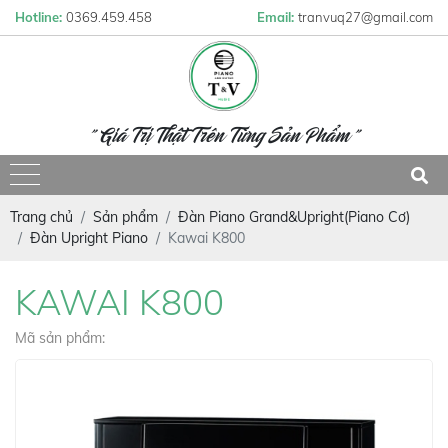
Hotline:
0369.459.458
Email:
tranvuq27@gmail.com
" Giá Trị Thật Trên Từng Sản Phẩm "
Trang chủ
Sản phẩm
Đàn Piano Grand&Upright(Piano Cơ)
Đàn Upright Piano
Kawai K800
KAWAI K800
Mã sản phẩm: