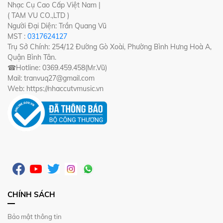
Nhạc Cụ Cao Cấp Việt Nam |
( TAM VU CO.,LTD )
Người Đại Diện: Trần Quang Vũ
MST :
0317624127
Trụ Sở Chính: 254/12 Đường Gò Xoài, Phường Bình Hưng Hoà A,
Quận Bình Tân.
☎Hotline: 0369.459.458(Mr.Vũ)
Mail: tranvuq27@gmail.com
Web: https://nhaccutvmusic.vn
CHÍNH SÁCH
Bảo mật thông tin