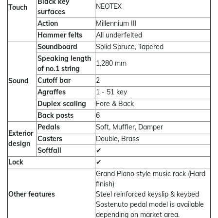
Black key
NEOTEX
Touch
surfaces
Action
Millennium III
Hammer felts
All underfelted
Soundboard
Solid Spruce, Tapered
Speaking length
1,280 mm
of no.1 string
Cutoff bar
2
Sound
Agraffes
1 - 51 key
Duplex scaling
Fore & Back
Back posts
6
Pedals
Soft, Muffler, Damper
Exterior
Casters
Double, Brass
design
Softfall
✔
Lock
✔
Grand Piano style music rack (Hard
finish)
Other features
Steel reinforced keyslip & keybed
Sostenuto pedal model is available
depending on market area.