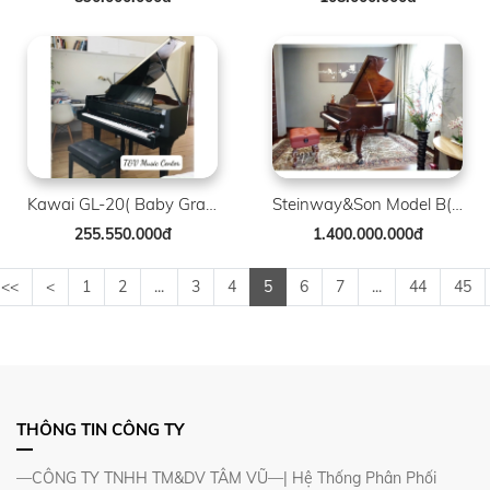
Kawai GL-20( Baby Grand )
Steinway&Son Model B( Louis XV )
255.550.000đ
1.400.000.000đ
<<
<
1
2
...
3
4
5
6
7
...
44
45
THÔNG TIN CÔNG TY
—CÔNG TY TNHH TM&DV TÂM VŨ—| Hệ Thống Phân Phối