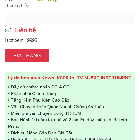
Thương hiệu:
Liên hệ
Giá:
Lượt xem:
9993
ĐẶT HÀNG
Lý do bạn mua Kawai K800 tại TV MUSIC INSTRUMENT
• Đầy đủ chứng nhận CO & CQ
• Phân phối Chính Hãng
• Tặng Kèm Phụ Kiện Cao Cấp
• Vận Chuyển Toàn Quốc Nhanh Chóng An Toàn
• Miễn phí vận chuyển trong TP.HCM
• Bảo Hành 10 năm tại nhà và 2 lần lên dây miễn phí đối với
Piano .
• Dịch vụ Nâng Cấp Đàn Giá Tốt
• Hỗ trợ Kỹ Thuật 24/7 Qua Số Hotline
0369.459.458