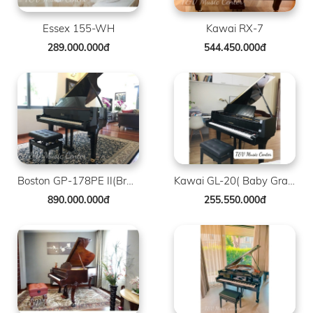
Essex 155-WH
Kawai RX-7
289.000.000đ
544.450.000đ
Boston GP-178PE II(Brand New )
Kawai GL-20( Baby Grand )
890.000.000đ
255.550.000đ