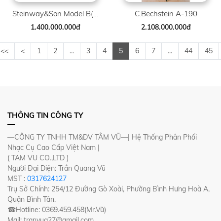
Steinway&Son Model B( Louis XV )
C.Bechstein A-190
1.400.000.000đ
2.108.000.000đ
<<
<
1
2
...
3
4
5
6
7
...
44
45
THÔNG TIN CÔNG TY
—CÔNG TY TNHH TM&DV TÂM VŨ—| Hệ Thống Phân Phối
Nhạc Cụ Cao Cấp Việt Nam |
( TAM VU CO.,LTD )
Người Đại Diện: Trần Quang Vũ
MST :
0317624127
Trụ Sở Chính: 254/12 Đường Gò Xoài, Phường Bình Hưng Hoà A,
Quận Bình Tân.
☎Hotline: 0369.459.458(Mr.Vũ)
Mail: tranvuq27@gmail.com