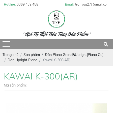
Hotline:
0369.459.458
Email:
tranvuq27@gmail.com
" Giá Trị Thật Trên Từng Sản Phẩm "
Trang chủ
Sản phẩm
Đàn Piano Grand&Upright(Piano Cơ)
Đàn Upright Piano
Kawai K-300(AR)
KAWAI K-300(AR)
Mã sản phẩm: