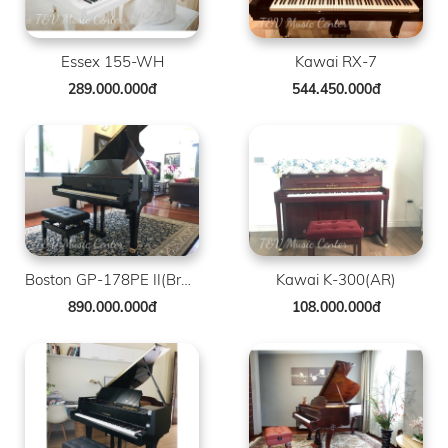
Essex 155-WH
Kawai RX-7
289.000.000đ
544.450.000đ
Boston GP-178PE II(Brand New )
Kawai K-300(AR)
890.000.000đ
108.000.000đ