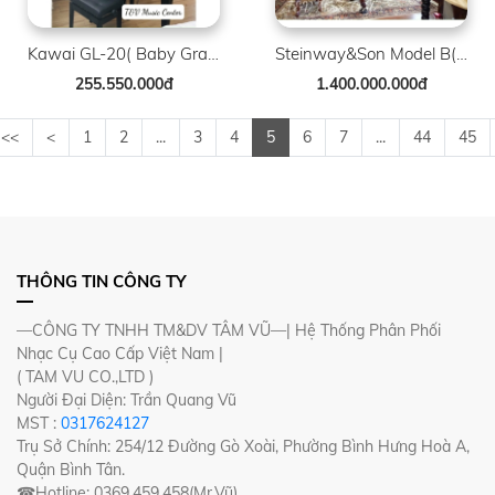
Kawai GL-20( Baby Grand )
Steinway&Son Model B( Louis XV )
255.550.000đ
1.400.000.000đ
<<
<
1
2
...
3
4
5
6
7
...
44
45
THÔNG TIN CÔNG TY
—CÔNG TY TNHH TM&DV TÂM VŨ—| Hệ Thống Phân Phối
Nhạc Cụ Cao Cấp Việt Nam |
( TAM VU CO.,LTD )
Người Đại Diện: Trần Quang Vũ
MST :
0317624127
Trụ Sở Chính: 254/12 Đường Gò Xoài, Phường Bình Hưng Hoà A,
Quận Bình Tân.
☎Hotline: 0369.459.458(Mr.Vũ)