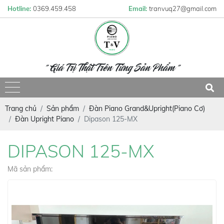
Hotline:
0369.459.458
Email:
tranvuq27@gmail.com
" Giá Trị Thật Trên Từng Sản Phẩm "
Trang chủ
Sản phẩm
Đàn Piano Grand&Upright(Piano Cơ)
Đàn Upright Piano
Dipason 125-MX
DIPASON 125-MX
Mã sản phẩm: