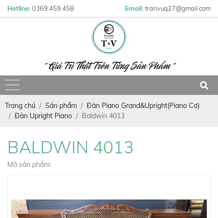
Hotline:
0369.459.458
Email:
tranvuq27@gmail.com
" Giá Trị Thật Trên Từng Sản Phẩm "
Trang chủ
Sản phẩm
Đàn Piano Grand&Upright(Piano Cơ)
Đàn Upright Piano
Baldwin 4013
BALDWIN 4013
Mã sản phẩm: