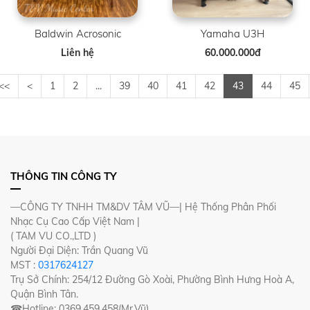
Baldwin Acrosonic
Yamaha U3H
Liên hệ
60.000.000đ
<<
<
1
2
...
39
40
41
42
43
44
45
THÔNG TIN CÔNG TY
—CÔNG TY TNHH TM&DV TÂM VŨ—| Hệ Thống Phân Phối
Nhạc Cụ Cao Cấp Việt Nam |
( TAM VU CO.,LTD )
Người Đại Diện: Trần Quang Vũ
MST :
0317624127
Trụ Sở Chính: 254/12 Đường Gò Xoài, Phường Bình Hưng Hoà A,
Quận Bình Tân.
☎Hotline: 0369.459.458(Mr.Vũ)