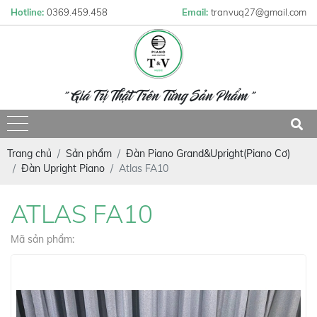
Hotline:
0369.459.458
Email:
tranvuq27@gmail.com
" Giá Trị Thật Trên Từng Sản Phẩm "
Trang chủ
Sản phẩm
Đàn Piano Grand&Upright(Piano Cơ)
Đàn Upright Piano
Atlas FA10
ATLAS FA10
Mã sản phẩm: