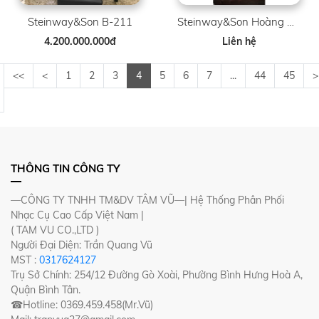
Steinway&Son B-211
Steinway&Son Hoàng Gia
4.200.000.000đ
Liên hệ
<<
<
1
2
3
4
5
6
7
...
44
45
>
THÔNG TIN CÔNG TY
—CÔNG TY TNHH TM&DV TÂM VŨ—| Hệ Thống Phân Phối
Nhạc Cụ Cao Cấp Việt Nam |
( TAM VU CO.,LTD )
Người Đại Diện: Trần Quang Vũ
MST :
0317624127
Trụ Sở Chính: 254/12 Đường Gò Xoài, Phường Bình Hưng Hoà A,
Quận Bình Tân.
☎Hotline: 0369.459.458(Mr.Vũ)