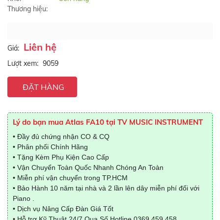
Thương hiệu:
Liên hệ
Giá:
Lượt xem:
9059
ĐẶT HÀNG
Lý do bạn mua Atlas FA10 tại TV MUSIC INSTRUMENT
• Đầy đủ chứng nhận CO & CQ
• Phân phối Chính Hãng
• Tặng Kèm Phụ Kiện Cao Cấp
• Vận Chuyển Toàn Quốc Nhanh Chóng An Toàn
• Miễn phí vận chuyển trong TP.HCM
• Bảo Hành 10 năm tại nhà và 2 lần lên dây miễn phí đối với
Piano .
• Dịch vụ Nâng Cấp Đàn Giá Tốt
• Hỗ trợ Kỹ Thuật 24/7 Qua Số Hotline
0369.459.458